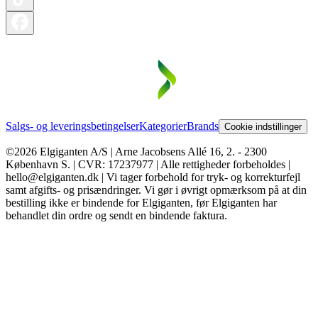
Salgs- og leveringsbetingelser
Kategorier
Brands
Cookie indstillinger
©2026 Elgiganten A/S | Arne Jacobsens Allé 16, 2. - 2300
København S. | CVR: 17237977 | Alle rettigheder forbeholdes |
hello@elgiganten.dk | Vi tager forbehold for tryk- og korrekturfejl
samt afgifts- og prisændringer. Vi gør i øvrigt opmærksom på at din
bestilling ikke er bindende for Elgiganten, før Elgiganten har
behandlet din ordre og sendt en bindende faktura.