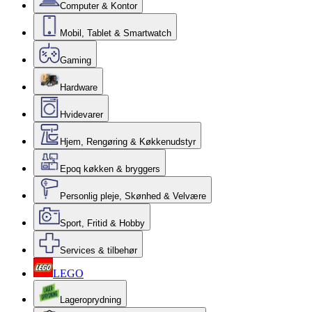
Computer & Kontor
Mobil, Tablet & Smartwatch
Gaming
Hardware
Hvidevarer
Hjem, Rengøring & Køkkenudstyr
Epoq køkken & bryggers
Personlig pleje, Skønhed & Velvære
Sport, Fritid & Hobby
Services & tilbehør
LEGO
Lageroprydning