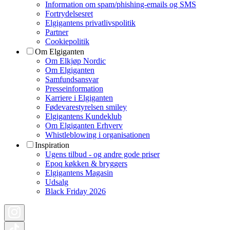
Information om spam/phishing-emails og SMS
Fortrydelsesret
Elgigantens privatlivspolitik
Partner
Cookiepolitik
Om Elgiganten
Om Elkjøp Nordic
Om Elgiganten
Samfundsansvar
Presseinformation
Karriere i Elgiganten
Fødevarestyrelsen smiley
Elgigantens Kundeklub
Om Elgiganten Erhverv
Whistleblowing i organisationen
Inspiration
Ugens tilbud - og andre gode priser
Epoq køkken & bryggers
Elgigantens Magasin
Udsalg
Black Friday 2026