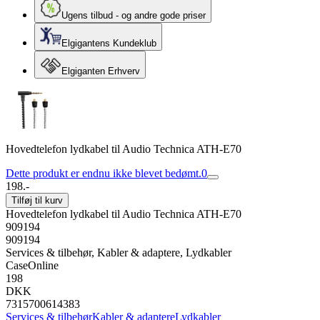
Ugens tilbud - og andre gode priser
Elgigantens Kundeklub
Elgiganten Erhverv
Hovedtelefon lydkabel til Audio Technica ATH-E70
Dette produkt er endnu ikke blevet bedømt.
0
198.-
Tilføj til kurv
Hovedtelefon lydkabel til Audio Technica ATH-E70
909194
909194
Services & tilbehør, Kabler & adaptere, Lydkabler
CaseOnline
198
DKK
7315700614383
Services & tilbehør
Kabler & adaptere
Lydkabler