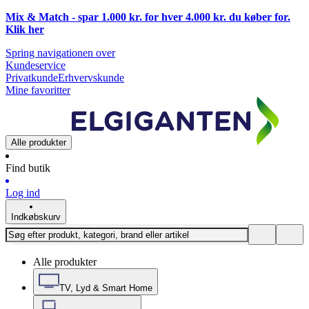
Mix & Match - spar 1.000 kr. for hver 4.000 kr. du køber for.
Klik
her
Spring navigationen over
Kundeservice
Privatkunde
Erhvervskunde
Mine favoritter
Alle produkter
Find butik
Log ind
Indkøbskurv
Alle produkter
TV, Lyd & Smart Home