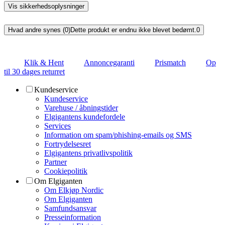
Vis sikkerhedsoplysninger
Hvad andre synes (0)
Dette produkt er endnu ikke blevet bedømt.
0
Klik & Hent
Annoncegaranti
Prismatch
Op
til 30 dages returret
Kundeservice
Kundeservice
Varehuse / åbningstider
Elgigantens kundefordele
Services
Information om spam/phishing-emails og SMS
Fortrydelsesret
Elgigantens privatlivspolitik
Partner
Cookiepolitik
Om Elgiganten
Om Elkjøp Nordic
Om Elgiganten
Samfundsansvar
Presseinformation