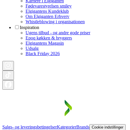
Karriere i Elgiganten
Fødevarestyrelsen smiley
Elgigantens Kundeklub
Om Elgiganten Erhverv
Whistleblowing i organisationen
Inspiration
Ugens tilbud - og andre gode priser
Epoq køkken & bryggers
Elgigantens Magasin
Udsalg
Black Friday 2026
Salgs- og leveringsbetingelser
Kategorier
Brands
Cookie indstillinger