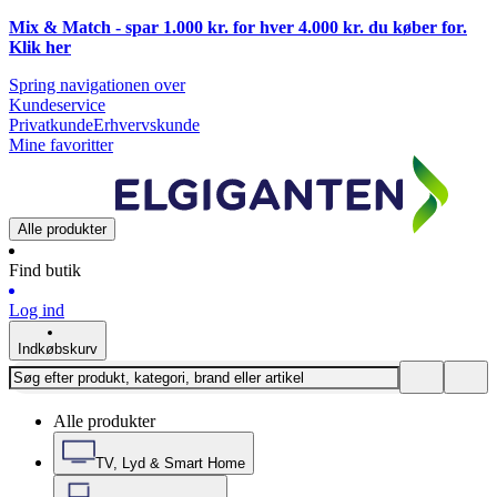
Mix & Match - spar 1.000 kr. for hver 4.000 kr. du køber for.
Klik
her
Spring navigationen over
Kundeservice
Privatkunde
Erhvervskunde
Mine favoritter
Alle produkter
Find butik
Log ind
Indkøbskurv
Alle produkter
TV, Lyd & Smart Home