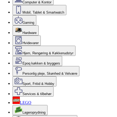
Computer & Kontor
Mobil, Tablet & Smartwatch
Gaming
Hardware
Hvidevarer
Hjem, Rengøring & Køkkenudstyr
Epoq køkken & bryggers
Personlig pleje, Skønhed & Velvære
Sport, Fritid & Hobby
Services & tilbehør
LEGO
Lageroprydning