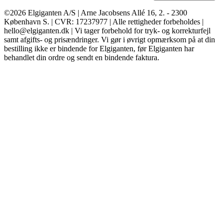
©2026 Elgiganten A/S | Arne Jacobsens Allé 16, 2. - 2300
København S. | CVR: 17237977 | Alle rettigheder forbeholdes |
hello@elgiganten.dk | Vi tager forbehold for tryk- og korrekturfejl
samt afgifts- og prisændringer. Vi gør i øvrigt opmærksom på at din
bestilling ikke er bindende for Elgiganten, før Elgiganten har
behandlet din ordre og sendt en bindende faktura.