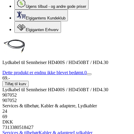
Ugens tilbud - og andre gode priser
Elgigantens Kundeklub
Elgiganten Erhverv
Lydkabel til Sennheiser HD400S / HD450BT / HD4.30
Dette produkt er endnu ikke blevet bedømt.
0
69.-
Tilføj til kurv
Lydkabel til Sennheiser HD400S / HD450BT / HD4.30
907052
907052
Services & tilbehør, Kabler & adaptere, Lydkabler
24
69
DKK
7313380518427
Services & tilbehør
Kabler & adaptere
Lydkabler