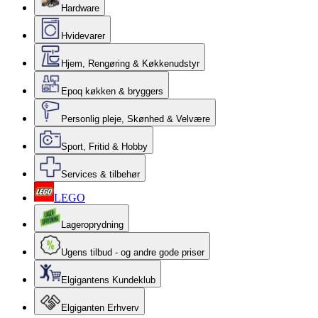
Hardware
Hvidevarer
Hjem, Rengøring & Køkkenudstyr
Epoq køkken & bryggers
Personlig pleje, Skønhed & Velvære
Sport, Fritid & Hobby
Services & tilbehør
LEGO
Lageroprydning
Ugens tilbud - og andre gode priser
Elgigantens Kundeklub
Elgiganten Erhverv