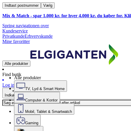
Indtast postnummer
Vælg
Mix & Match - spar 1.000 kr. for hver 4.000 kr. du køber for. Kl
Spring navigationen over
Kundeservice
Privatkunde
Erhvervskunde
Mine favoritter
Alle produkter
Find butik
Alle produkter
Log ind
TV, Lyd & Smart Home
Indkøbskurv
Computer & Kontor
Mobil, Tablet & Smartwatch
Gaming