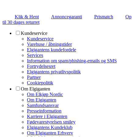
Klik & Hent
Annoncegaranti
Prismatch
Op
til 30 dages returret
Kundeservice
Kundeservice
Varehuse / åbningstider
Elgigantens kundefordele
Services
Information om spam/phishing-emails og SMS
Fortrydelsesret
Elgigantens privatlivspolitik
Partner
Cookiepolitik
Om Elgiganten
Om Elkjøp Nordic
Om Elgiganten
Samfundsansvar
Presseinformation
Karriere i Elgiganten
Fødevarestyrelsen smiley
Elgigantens Kundeklub
Om Elgiganten Erhverv