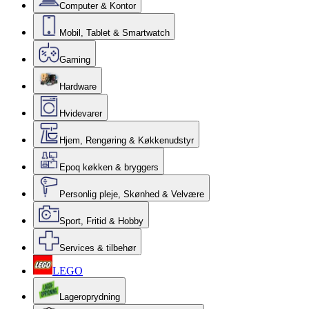
Computer & Kontor
Mobil, Tablet & Smartwatch
Gaming
Hardware
Hvidevarer
Hjem, Rengøring & Køkkenudstyr
Epoq køkken & bryggers
Personlig pleje, Skønhed & Velvære
Sport, Fritid & Hobby
Services & tilbehør
LEGO
Lageroprydning