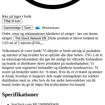
Ikke på lager i butik
Tilføj til kurv
Sammenlign
Gem
Ønskeskyen
Ordre, retur og reklamationer håndteres af sælger - læs om denne
sælger:
Dette produkt er blevet bedømt til
The Stock Network DK
2.03 ud af 5 stjerner.
2
104
Velkommen til vores butik! Vi tilbyder et bredt udvalg af produkter
og mærker af høj kvalitet for at opfylde alle dine behov. TSG Lab er
en teknologivirksomhed, der gør det muligt for officielle forhandlere
og brands at distribuere deres produkter på markedspladser. Vi
fungerer som registreret forhandler og håndterer kundeservice. Vi
svarer på beskeder inden for ~6 timer. Hvis du er et brand og ønsker
at forstå, hvordan vi fungerer, dele nogle retningslinjer for selektiv
distribution med os, eller hvis du har andre henvendelser om dit
brand, bedes du gå til: https://bit.ly/disclaimer-for-brands.
Specifikationer
StarTech.com MU3MMMSWH