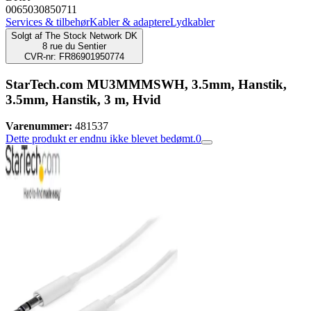
0065030850711
Services & tilbehør
Kabler & adaptere
Lydkabler
Solgt af
The Stock Network DK
8 rue du Sentier
CVR-nr: FR86901950774
StarTech.com MU3MMMSWH, 3.5mm, Hanstik,
3.5mm, Hanstik, 3 m, Hvid
Varenummer:
481537
Dette produkt er endnu ikke blevet bedømt.
0