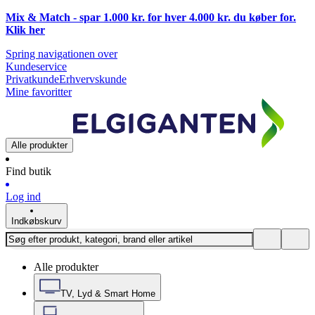
Mix & Match - spar 1.000 kr. for hver 4.000 kr. du køber for.
Klik
her
Spring navigationen over
Kundeservice
Privatkunde
Erhvervskunde
Mine favoritter
Alle produkter
Find butik
Log ind
Indkøbskurv
Alle produkter
TV, Lyd & Smart Home