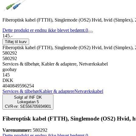
Fiberoptisk kabel (FTTH), Singlemode (OS2) Hvid, hvid (Simplex),
Dette produkt er endnu ikke blevet bedømt.
0
145.-
Tilføj til kurv
Fiberoptisk kabel (FTTH), Singlemode (OS2) Hvid, hvid (Simplex),
580292
580292
Services & tilbehør, Kabler & adaptere, Netværkskabel
goobay
145
DKK
4040849596254
Services & tilbehør
Kabler & adaptere
Netværkskabel
Solgt af
INF DK
Lokegatan 5
CVR-nr: SE556705934901
Fiberoptisk kabel (FTTH), Singlemode (OS2) Hvid, h
Varenummer:
580292
Dette produkt er endnu ikke blevet bedømt.
0