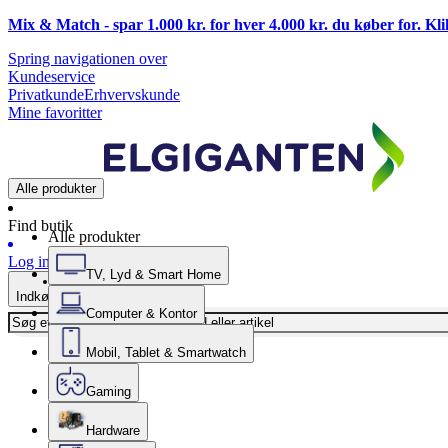
Mix & Match - spar 1.000 kr. for hver 4.000 kr. du køber for. Kl
Spring navigationen over
Kundeservice
Privatkunde
Erhvervskunde
Mine favoritter
Alle produkter
Find butik
Alle produkter
Log ind
TV, Lyd & Smart Home
Indkøbskurv
Computer & Kontor
Mobil, Tablet & Smartwatch
Gaming
Hardware