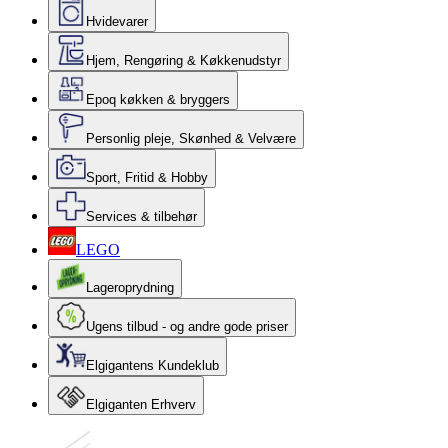
Hvidevarer
Hjem, Rengøring & Køkkenudstyr
Epoq køkken & bryggers
Personlig pleje, Skønhed & Velvære
Sport, Fritid & Hobby
Services & tilbehør
LEGO
Lageroprydning
Ugens tilbud - og andre gode priser
Elgigantens Kundeklub
Elgiganten Erhverv