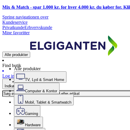
Mix & Match - spar 1.000 kr. for hver 4.000 kr. du køber for. Kl
Spring navigationen over
Kundeservice
Privatkunde
Erhvervskunde
Mine favoritter
Alle produkter
Find butik
Alle produkter
Log ind
TV, Lyd & Smart Home
Indkøbskurv
Computer & Kontor
Mobil, Tablet & Smartwatch
Gaming
Hardware