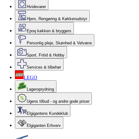
Hvidevarer
Hjem, Rengøring & Køkkenudstyr
Epoq køkken & bryggers
Personlig pleje, Skønhed & Velvære
Sport, Fritid & Hobby
Services & tilbehør
LEGO
Lageroprydning
Ugens tilbud - og andre gode priser
Elgigantens Kundeklub
Elgiganten Erhverv