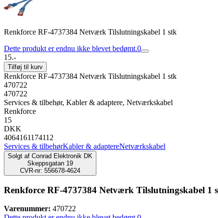
Renkforce RF-4737384 Netværk Tilslutningskabel 1 stk
Dette produkt er endnu ikke blevet bedømt.
0
15.-
Tilføj til kurv
Renkforce RF-4737384 Netværk Tilslutningskabel 1 stk
470722
470722
Services & tilbehør, Kabler & adaptere, Netværkskabel
Renkforce
15
DKK
4064161174112
Services & tilbehør
Kabler & adaptere
Netværkskabel
Solgt af
Conrad Elektronik DK
Skeppsgatan 19
CVR-nr: 556678-4624
Renkforce RF-4737384 Netværk Tilslutningskabel 1 s
Varenummer:
470722
Dette produkt er endnu ikke blevet bedømt.
0