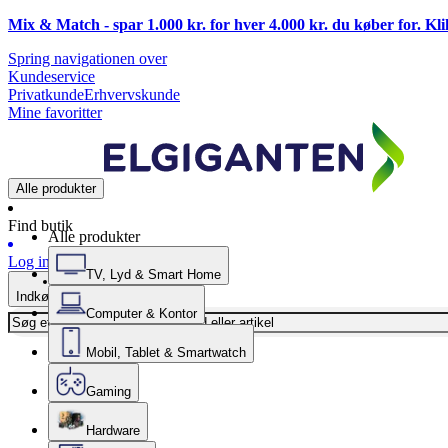
Mix & Match - spar 1.000 kr. for hver 4.000 kr. du køber for. Kl
Spring navigationen over
Kundeservice
Privatkunde
Erhvervskunde
Mine favoritter
Alle produkter
Find butik
Alle produkter
Log ind
TV, Lyd & Smart Home
Indkøbskurv
Computer & Kontor
Mobil, Tablet & Smartwatch
Gaming
Hardware