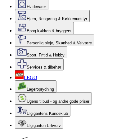
Hvidevarer
Hjem, Rengøring & Køkkenudstyr
Epoq køkken & bryggers
Personlig pleje, Skønhed & Velvære
Sport, Fritid & Hobby
Services & tilbehør
LEGO
Lageroprydning
Ugens tilbud - og andre gode priser
Elgigantens Kundeklub
Elgiganten Erhverv