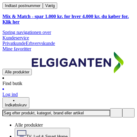
Indtast postnummer
Vælg
Mix & Match - spar 1.000 kr. for hver 4.000 kr. du køber for.
Klik
her
Spring navigationen over
Kundeservice
Privatkunde
Erhvervskunde
Mine favoritter
Alle produkter
Find butik
Log ind
Indkøbskurv
Alle produkter
TV, Lyd & Smart Home