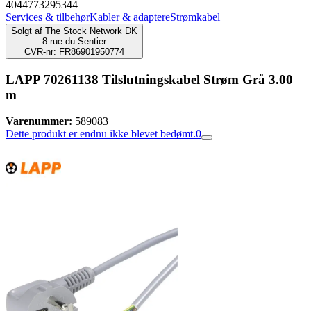
4044773295344
Services & tilbehør
Kabler & adaptere
Strømkabel
Solgt af
The Stock Network DK
8 rue du Sentier
CVR-nr: FR86901950774
LAPP 70261138 Tilslutningskabel Strøm Grå 3.00
m
Varenummer:
589083
Dette produkt er endnu ikke blevet bedømt.
0