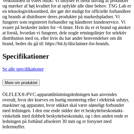
Velkommen til vores butik! Vi tilbyder et bredt udvalg af produkter
og mærker af høj kvalitet for at opfylde alle dine behov. TSG Lab er
en teknologivirksomhed, der gør det muligt for officielle forhandlere
og brands at distribuere deres produkter på markedspladser. Vi
fungerer som registreret forhandler og håndterer kundeservice. Vi
svarer på beskeder inden for ~6 timer. Hvis du er et brand og ønsker
at forstå, hvordan vi fungerer, dele nogle retningslinjer for selektiv
distribution med os, eller hvis du har andre henvendelser om dit
brand, bedes du gå til: https://bit.ly/disclaimer-for-brands.
Specifikationer
Se alle specifikationer
Mere om produktet
ÖLFLEX®-PVC-apparattilslutningsledningen kan anvendes
overalt, hvor der kræves en hurtig montering eller i elektrisk udstyr,
maskiner og apparater, hvor stikket skal være uløseligt forbundet
med ledningen. I den ene ende sidder der et beskyttelseskontakt-
vinkelstik med dobbelt beskyttelseskontakt, og i den anden ende er
ledningen på forhånd afisoleret 30 mm og er forsynet med
ledermuffer.