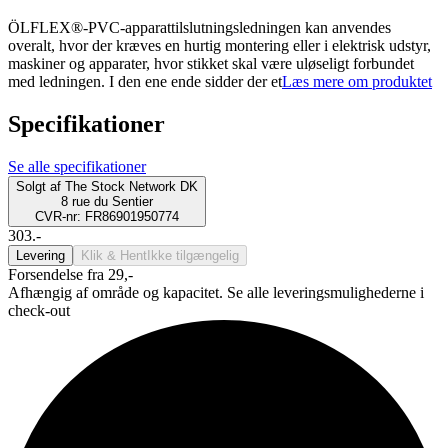
ÖLFLEX®-PVC-apparattilslutningsledningen kan anvendes
overalt, hvor der kræves en hurtig montering eller i elektrisk udstyr,
maskiner og apparater, hvor stikket skal være uløseligt forbundet
med ledningen. I den ene ende sidder der et
Læs mere om produktet
Specifikationer
Se alle specifikationer
Solgt af
The Stock Network DK
8 rue du Sentier
CVR-nr: FR86901950774
303.-
Levering
Klik & Hent
Ikke tilgængelig
Forsendelse fra 29,-
Afhængig af område og kapacitet. Se alle leveringsmulighederne i
check-out