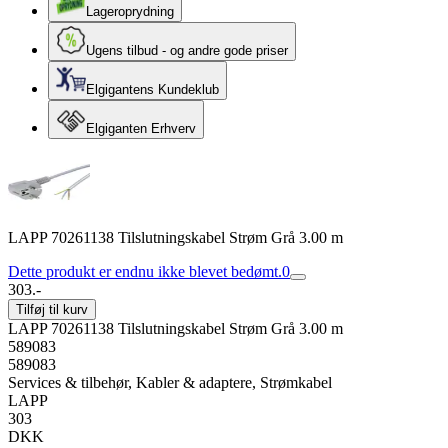
Lageroprydning
Ugens tilbud - og andre gode priser
Elgigantens Kundeklub
Elgiganten Erhverv
LAPP 70261138 Tilslutningskabel Strøm Grå 3.00 m
Dette produkt er endnu ikke blevet bedømt.
0
303.-
Tilføj til kurv
LAPP 70261138 Tilslutningskabel Strøm Grå 3.00 m
589083
589083
Services & tilbehør, Kabler & adaptere, Strømkabel
LAPP
303
DKK