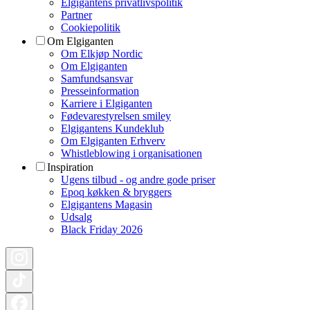
Elgigantens privatlivspolitik
Partner
Cookiepolitik
Om Elgiganten
Om Elkjøp Nordic
Om Elgiganten
Samfundsansvar
Presseinformation
Karriere i Elgiganten
Fødevarestyrelsen smiley
Elgigantens Kundeklub
Om Elgiganten Erhverv
Whistleblowing i organisationen
Inspiration
Ugens tilbud - og andre gode priser
Epoq køkken & bryggers
Elgigantens Magasin
Udsalg
Black Friday 2026