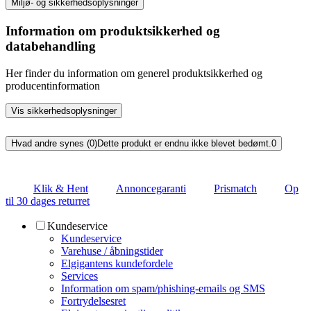
Miljø- og sikkerhedsoplysninger
Information om produktsikkerhed og
databehandling
Her finder du information om generel produktsikkerhed og
producentinformation
Vis sikkerhedsoplysninger
Hvad andre synes (0)
Dette produkt er endnu ikke blevet bedømt.
0
Klik & Hent
Annoncegaranti
Prismatch
Op
til 30 dages returret
Kundeservice
Kundeservice
Varehuse / åbningstider
Elgigantens kundefordele
Services
Information om spam/phishing-emails og SMS
Fortrydelsesret