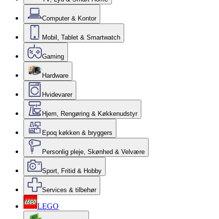
Computer & Kontor
Mobil, Tablet & Smartwatch
Gaming
Hardware
Hvidevarer
Hjem, Rengøring & Køkkenudstyr
Epoq køkken & bryggers
Personlig pleje, Skønhed & Velvære
Sport, Fritid & Hobby
Services & tilbehør
LEGO