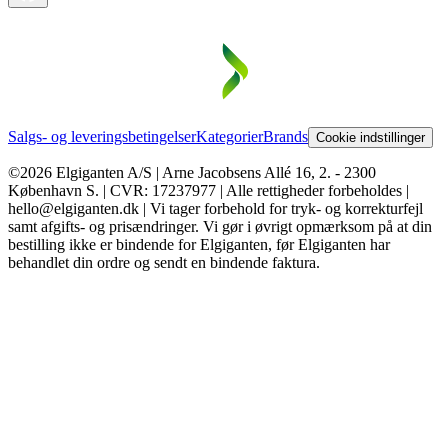
Salgs- og leveringsbetingelser
Kategorier
Brands
Cookie indstillinger
©2026 Elgiganten A/S | Arne Jacobsens Allé 16, 2. - 2300
København S. | CVR: 17237977 | Alle rettigheder forbeholdes |
hello@elgiganten.dk | Vi tager forbehold for tryk- og korrekturfejl
samt afgifts- og prisændringer. Vi gør i øvrigt opmærksom på at din
bestilling ikke er bindende for Elgiganten, før Elgiganten har
behandlet din ordre og sendt en bindende faktura.