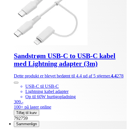
Sandstrøm USB-C to USB-C kabel
med Lightning adapter (3m)
Dette produkt er blevet bedømt til 4.4 ud af 5 stjerner.
4.4
278
USB-C til USB-C
Lightning kabel adapter
Op til 60W hurtigopladning
309.-
100+ på lager online
Tilføj til kurv
792759
Sammenlign