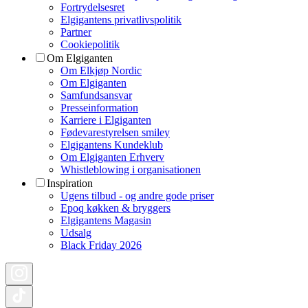
Fortrydelsesret
Elgigantens privatlivspolitik
Partner
Cookiepolitik
Om Elgiganten
Om Elkjøp Nordic
Om Elgiganten
Samfundsansvar
Presseinformation
Karriere i Elgiganten
Fødevarestyrelsen smiley
Elgigantens Kundeklub
Om Elgiganten Erhverv
Whistleblowing i organisationen
Inspiration
Ugens tilbud - og andre gode priser
Epoq køkken & bryggers
Elgigantens Magasin
Udsalg
Black Friday 2026