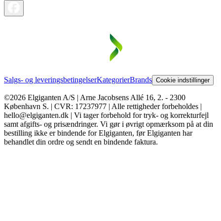
Salgs- og leveringsbetingelser
Kategorier
Brands
Cookie indstillinger
©2026 Elgiganten A/S | Arne Jacobsens Allé 16, 2. - 2300
København S. | CVR: 17237977 | Alle rettigheder forbeholdes |
hello@elgiganten.dk | Vi tager forbehold for tryk- og korrekturfejl
samt afgifts- og prisændringer. Vi gør i øvrigt opmærksom på at din
bestilling ikke er bindende for Elgiganten, før Elgiganten har
behandlet din ordre og sendt en bindende faktura.