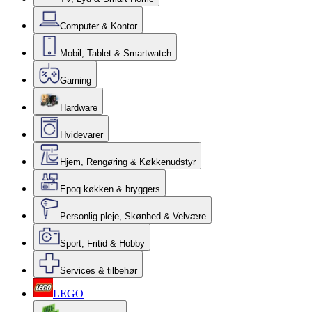
Computer & Kontor
Mobil, Tablet & Smartwatch
Gaming
Hardware
Hvidevarer
Hjem, Rengøring & Køkkenudstyr
Epoq køkken & bryggers
Personlig pleje, Skønhed & Velvære
Sport, Fritid & Hobby
Services & tilbehør
LEGO