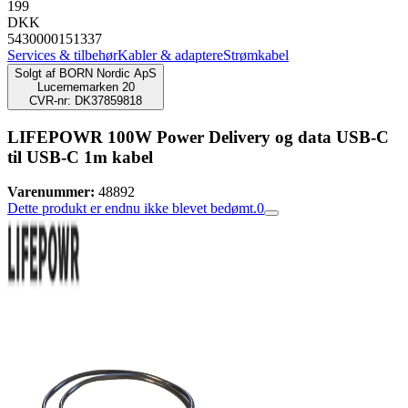
199
DKK
5430000151337
Services & tilbehør
Kabler & adaptere
Strømkabel
Solgt af
BORN Nordic ApS
Lucernemarken 20
CVR-nr: DK37859818
LIFEPOWR 100W Power Delivery og data USB-C
til USB-C 1m kabel
Varenummer:
48892
Dette produkt er endnu ikke blevet bedømt.
0