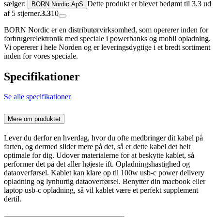
sælger:
Dette produkt er blevet bedømt til 3.3 ud
BORN Nordic ApS
af 5 stjerner.
3.3
10
BORN Nordic er en distributørvirksomhed, som opererer inden for
forbrugerelektronik med speciale i powerbanks og mobil opladning.
Vi opererer i hele Norden og er leveringsdygtige i et bredt sortiment
inden for vores speciale.
Specifikationer
Se alle specifikationer
Mere om produktet
Lever du derfor en hverdag, hvor du ofte medbringer dit kabel på
farten, og dermed slider mere på det, så er dette kabel det helt
optimale for dig. Udover materialerne for at beskytte kablet, så
performer det på det aller højeste ift. Opladningshastighed og
dataoverførsel. Kablet kan klare op til 100w usb-c power delivery
opladning og lynhurtig dataoverførsel. Benytter din macbook eller
laptop usb-c opladning, så vil kablet være et perfekt supplement
dertil.