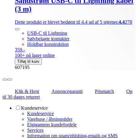
Sandstrøm USB-C til Lightning kabel
(3 m)
Dette produkt er blevet bedømt til 4.4 ud af 5 stjerner.
4.4
278
USB-C til Lightning
Sølvbelagte kontakter
Holdbar konstruktion
359.-
100+ på lager online
Tilføj til kurv
607195
Klik & Hent
Annoncegaranti
Prismatch
Op
til 30 dages returret
Kundeservice
Kundeservice
Varehuse / åbningstider
Elgigantens kundefordele
Services
Information om spam/phishing-emails og SMS