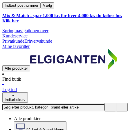
Indtast postnummer
Vælg
Mix & Match - spar 1.000 kr. for hver 4.000 kr. du køber for.
Klik
her
Spring navigationen over
Kundeservice
Privatkunde
Erhvervskunde
Mine favoritter
Alle produkter
Find butik
Log ind
Indkøbskurv
Alle produkter
TV, Lyd & Smart Home