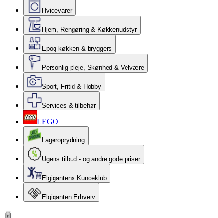
Hvidevarer
Hjem, Rengøring & Køkkenudstyr
Epoq køkken & bryggers
Personlig pleje, Skønhed & Velvære
Sport, Fritid & Hobby
Services & tilbehør
LEGO
Lageroprydning
Ugens tilbud - og andre gode priser
Elgigantens Kundeklub
Elgiganten Erhverv