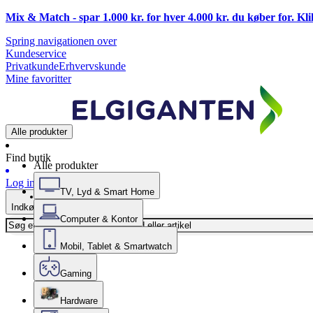
Mix & Match - spar 1.000 kr. for hver 4.000 kr. du køber for. Kl
Spring navigationen over
Kundeservice
Privatkunde
Erhvervskunde
Mine favoritter
Alle produkter
Find butik
Alle produkter
Log ind
TV, Lyd & Smart Home
Indkøbskurv
Computer & Kontor
Mobil, Tablet & Smartwatch
Gaming
Hardware