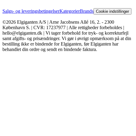
Salgs- og leveringsbetingelser
Kategorier
Brands
Cookie indstillinger
©2026 Elgiganten A/S | Arne Jacobsens Allé 16, 2. - 2300
København S. | CVR: 17237977 | Alle rettigheder forbeholdes |
hello@elgiganten.dk | Vi tager forbehold for tryk- og korrekturfejl
samt afgifts- og prisændringer. Vi gør i øvrigt opmærksom på at din
bestilling ikke er bindende for Elgiganten, før Elgiganten har
behandlet din ordre og sendt en bindende faktura.