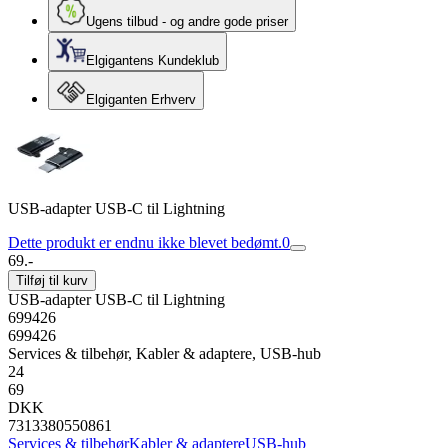
Ugens tilbud - og andre gode priser
Elgigantens Kundeklub
Elgiganten Erhverv
USB-adapter USB-C til Lightning
Dette produkt er endnu ikke blevet bedømt.
0
69.-
Tilføj til kurv
USB-adapter USB-C til Lightning
699426
699426
Services & tilbehør, Kabler & adaptere, USB-hub
24
69
DKK
7313380550861
Services & tilbehør
Kabler & adaptere
USB-hub