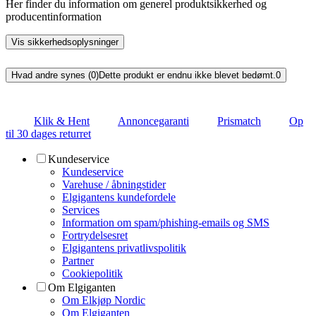
Her finder du information om generel produktsikkerhed og
producentinformation
Vis sikkerhedsoplysninger
Hvad andre synes (0)
Dette produkt er endnu ikke blevet bedømt.
0
Klik & Hent
Annoncegaranti
Prismatch
Op
til 30 dages returret
Kundeservice
Kundeservice
Varehuse / åbningstider
Elgigantens kundefordele
Services
Information om spam/phishing-emails og SMS
Fortrydelsesret
Elgigantens privatlivspolitik
Partner
Cookiepolitik
Om Elgiganten
Om Elkjøp Nordic
Om Elgiganten