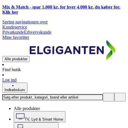
Mix & Match - spar 1.000 kr. for hver 4.000 kr. du køber for.
Klik
her
Spring navigationen over
Kundeservice
Privatkunde
Erhvervskunde
Mine favoritter
Alle produkter
Find butik
Log ind
Indkøbskurv
Alle produkter
TV, Lyd & Smart Home