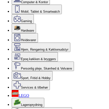
Computer & Kontor
Mobil, Tablet & Smartwatch
Gaming
Hardware
Hvidevarer
Hjem, Rengøring & Køkkenudstyr
Epoq køkken & bryggers
Personlig pleje, Skønhed & Velvære
Sport, Fritid & Hobby
Services & tilbehør
LEGO
Lageroprydning