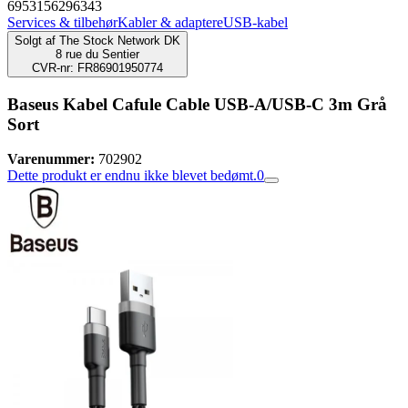
6953156296343
Services & tilbehør
Kabler & adaptere
USB-kabel
Solgt af
The Stock Network DK
8 rue du Sentier
CVR-nr: FR86901950774
Baseus Kabel Cafule Cable USB-A/USB-C 3m Grå
Sort
Varenummer:
702902
Dette produkt er endnu ikke blevet bedømt.
0