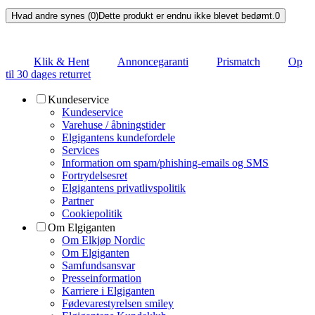
Hvad andre synes (0)
Dette produkt er endnu ikke blevet bedømt.
0
Klik & Hent
Annoncegaranti
Prismatch
Op
til 30 dages returret
Kundeservice
Kundeservice
Varehuse / åbningstider
Elgigantens kundefordele
Services
Information om spam/phishing-emails og SMS
Fortrydelsesret
Elgigantens privatlivspolitik
Partner
Cookiepolitik
Om Elgiganten
Om Elkjøp Nordic
Om Elgiganten
Samfundsansvar
Presseinformation
Karriere i Elgiganten
Fødevarestyrelsen smiley