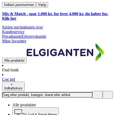
Indtast postnummer
Vælg
Mix & Match - spar 1.000 kr. for hver 4.000 kr. du køber for.
Klik
her
Spring navigationen over
Kundeservice
Privatkunde
Erhvervskunde
Mine favoritter
Alle produkter
Find butik
Log ind
Indkøbskurv
Alle produkter
TV, Lyd & Smart Home