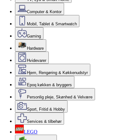
Computer & Kontor
Mobil, Tablet & Smartwatch
Gaming
Hardware
Hvidevarer
Hjem, Rengøring & Køkkenudstyr
Epoq køkken & bryggers
Personlig pleje, Skønhed & Velvære
Sport, Fritid & Hobby
Services & tilbehør
LEGO