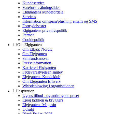
Kundeservice
Varehuse / åbningstider
Elgigantens kundefordele
Services
Information om spam/phishing-emails og SMS
Fortrydelsesret
Elgigantens privatlivspolitik
Partner
Cookiepolitik
Om Elgiganten
Om Elkjøp Nordic
Om Elgiganten
Samfundsansvar
Presseinformation
Karriere i Elgiganten
Fødevarestyrelsen smiley
Elgigantens Kundeklub
Om Elgiganten Erhverv
Whistleblowing i organisationen
Inspiration
Ugens tilbud - og andre gode priser
Epoq køkken & bryggers
Elgigantens Magasin
Udsalg
Black Friday 2026