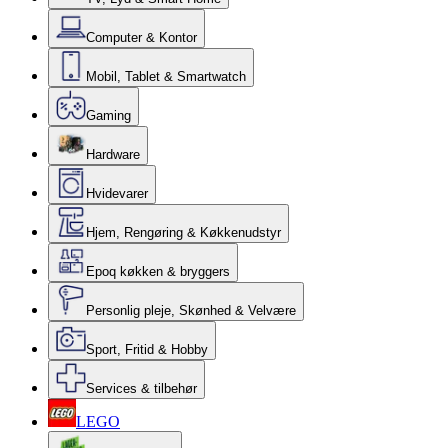
Computer & Kontor
Mobil, Tablet & Smartwatch
Gaming
Hardware
Hvidevarer
Hjem, Rengøring & Køkkenudstyr
Epoq køkken & bryggers
Personlig pleje, Skønhed & Velvære
Sport, Fritid & Hobby
Services & tilbehør
LEGO