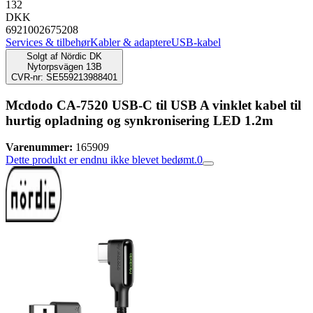
132
DKK
6921002675208
Services & tilbehør
Kabler & adaptere
USB-kabel
Solgt af
Nördic DK
Nytorpsvägen 13B
CVR-nr: SE559213988401
Mcdodo CA-7520 USB-C til USB A vinklet kabel til
hurtig opladning og synkronisering LED 1.2m
Varenummer:
165909
Dette produkt er endnu ikke blevet bedømt.
0