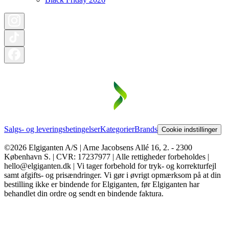
Salgs- og leveringsbetingelser
Kategorier
Brands
Cookie indstillinger
©2026 Elgiganten A/S | Arne Jacobsens Allé 16, 2. - 2300
København S. | CVR: 17237977 | Alle rettigheder forbeholdes |
hello@elgiganten.dk | Vi tager forbehold for tryk- og korrekturfejl
samt afgifts- og prisændringer. Vi gør i øvrigt opmærksom på at din
bestilling ikke er bindende for Elgiganten, før Elgiganten har
behandlet din ordre og sendt en bindende faktura.