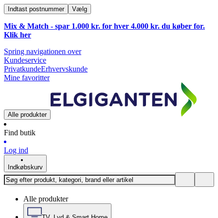
Indtast postnummer
Vælg
Mix & Match - spar 1.000 kr. for hver 4.000 kr. du køber for.
Klik
her
Spring navigationen over
Kundeservice
Privatkunde
Erhvervskunde
Mine favoritter
Alle produkter
Find butik
Log ind
Indkøbskurv
Alle produkter
TV, Lyd & Smart Home