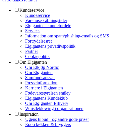
Kundeservice
Kundeservice
Varehuse / åbningstider
Elgigantens kundefordele
Services
Information om spam/phishing-emails og SMS
Fortrydelsesret
Elgigantens privatlivspolitik
Partner
Cookiepolitik
Om Elgiganten
Om Elkjøp Nordic
Om Elgiganten
Samfundsansvar
Presseinformation
Karriere i Elgiganten
Fødevarestyrelsen smiley
Elgigantens Kundeklub
Om Elgiganten Erhverv
Whistleblowing i organisationen
Inspiration
Ugens tilbud - og andre gode priser
Epoq køkken & bryggers