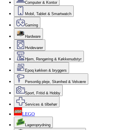
Computer & Kontor
Mobil, Tablet & Smartwatch
Gaming
Hardware
Hvidevarer
Hjem, Rengøring & Køkkenudstyr
Epoq køkken & bryggers
Personlig pleje, Skønhed & Velvære
Sport, Fritid & Hobby
Services & tilbehør
LEGO
Lageroprydning