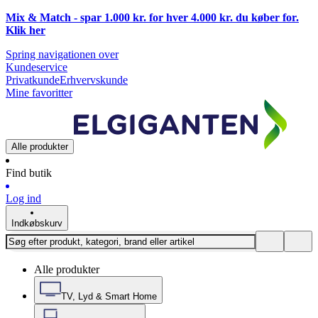
Mix & Match - spar 1.000 kr. for hver 4.000 kr. du køber for.
Klik
her
Spring navigationen over
Kundeservice
Privatkunde
Erhvervskunde
Mine favoritter
Alle produkter
Find butik
Log ind
Indkøbskurv
Alle produkter
TV, Lyd & Smart Home