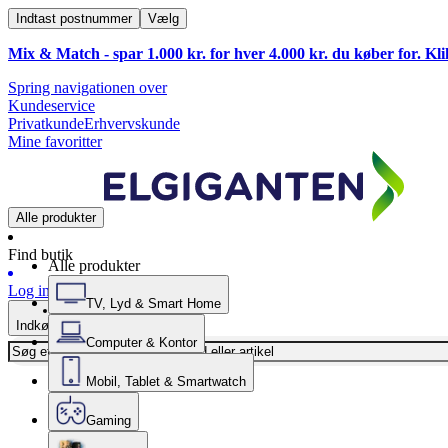
Indtast postnummer
Vælg
Mix & Match - spar 1.000 kr. for hver 4.000 kr. du køber for. Kl
Spring navigationen over
Kundeservice
Privatkunde
Erhvervskunde
Mine favoritter
Alle produkter
Find butik
Alle produkter
Log ind
TV, Lyd & Smart Home
Indkøbskurv
Computer & Kontor
Mobil, Tablet & Smartwatch
Gaming