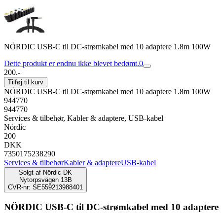
NÖRDIC USB-C til DC-strømkabel med 10 adaptere 1.8m 100W
Dette produkt er endnu ikke blevet bedømt.
0
200.-
Tilføj til kurv
NÖRDIC USB-C til DC-strømkabel med 10 adaptere 1.8m 100W
944770
944770
Services & tilbehør, Kabler & adaptere, USB-kabel
Nördic
200
DKK
7350175238290
Services & tilbehør
Kabler & adaptere
USB-kabel
Solgt af
Nördic DK
Nytorpsvägen 13B
CVR-nr: SE559213988401
NÖRDIC USB-C til DC-strømkabel med 10 adaptere