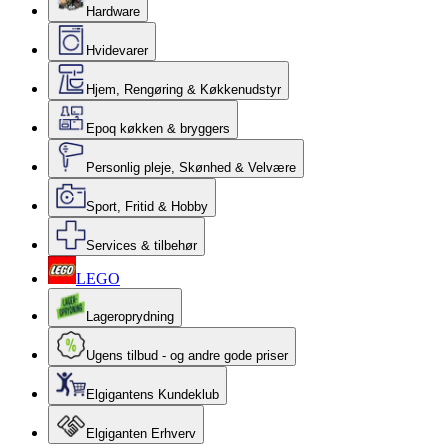
Hardware
Hvidevarer
Hjem, Rengøring & Køkkenudstyr
Epoq køkken & bryggers
Personlig pleje, Skønhed & Velvære
Sport, Fritid & Hobby
Services & tilbehør
LEGO
Lageroprydning
Ugens tilbud - og andre gode priser
Elgigantens Kundeklub
Elgiganten Erhverv