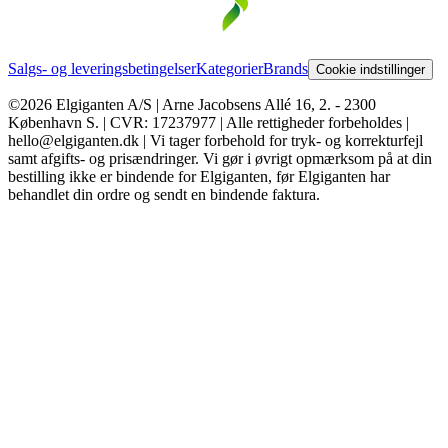
Salgs- og leveringsbetingelser
Kategorier
Brands
Cookie indstillinger
©2026 Elgiganten A/S | Arne Jacobsens Allé 16, 2. - 2300
København S. | CVR: 17237977 | Alle rettigheder forbeholdes |
hello@elgiganten.dk | Vi tager forbehold for tryk- og korrekturfejl
samt afgifts- og prisændringer. Vi gør i øvrigt opmærksom på at din
bestilling ikke er bindende for Elgiganten, før Elgiganten har
behandlet din ordre og sendt en bindende faktura.