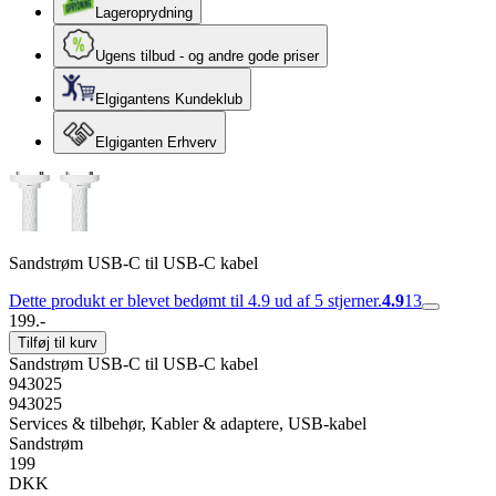
Lageroprydning
Ugens tilbud - og andre gode priser
Elgigantens Kundeklub
Elgiganten Erhverv
Sandstrøm USB-C til USB-C kabel
Dette produkt er blevet bedømt til 4.9 ud af 5 stjerner.
4.9
13
199.-
Tilføj til kurv
Sandstrøm USB-C til USB-C kabel
943025
943025
Services & tilbehør, Kabler & adaptere, USB-kabel
Sandstrøm
199
DKK