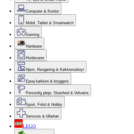
Computer & Kontor
Mobil, Tablet & Smartwatch
Gaming
Hardware
Hvidevarer
Hjem, Rengøring & Køkkenudstyr
Epoq køkken & bryggers
Personlig pleje, Skønhed & Velvære
Sport, Fritid & Hobby
Services & tilbehør
LEGO