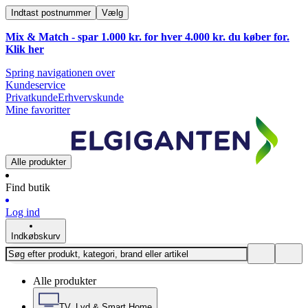
Indtast postnummer
Vælg
Mix & Match - spar 1.000 kr. for hver 4.000 kr. du køber for.
Klik
her
Spring navigationen over
Kundeservice
Privatkunde
Erhvervskunde
Mine favoritter
Alle produkter
Find butik
Log ind
Indkøbskurv
Alle produkter
TV, Lyd & Smart Home