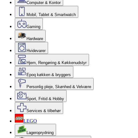
Computer & Kontor
Mobil, Tablet & Smartwatch
Gaming
Hardware
Hvidevarer
Hjem, Rengøring & Køkkenudstyr
Epoq køkken & bryggers
Personlig pleje, Skønhed & Velvære
Sport, Fritid & Hobby
Services & tilbehør
LEGO
Lageroprydning