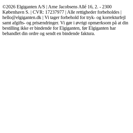
©2026 Elgiganten A/S | Arne Jacobsens Allé 16, 2. - 2300
København S. | CVR: 17237977 | Alle rettigheder forbeholdes |
hello@elgiganten.dk | Vi tager forbehold for tryk- og korrekturfejl
samt afgifts- og prisændringer. Vi gør i øvrigt opmærksom på at din
bestilling ikke er bindende for Elgiganten, før Elgiganten har
behandlet din ordre og sendt en bindende faktura.