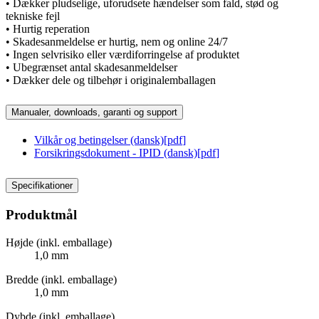
• Dækker pludselige, uforudsete hændelser som fald, stød og
tekniske fejl
• Hurtig reperation
• Skadesanmeldelse er hurtig, nem og online 24/7
• Ingen selvrisiko eller værdiforringelse af produktet
• Ubegrænset antal skadesanmeldelser
• Dækker dele og tilbehør i originalemballagen
Manualer, downloads, garanti og support
Vilkår og betingelser (dansk)
[
pdf
]
Forsikringsdokument - IPID (dansk)
[
pdf
]
Specifikationer
Produktmål
Højde (inkl. emballage)
1,0 mm
Bredde (inkl. emballage)
1,0 mm
Dybde (inkl. emballage)