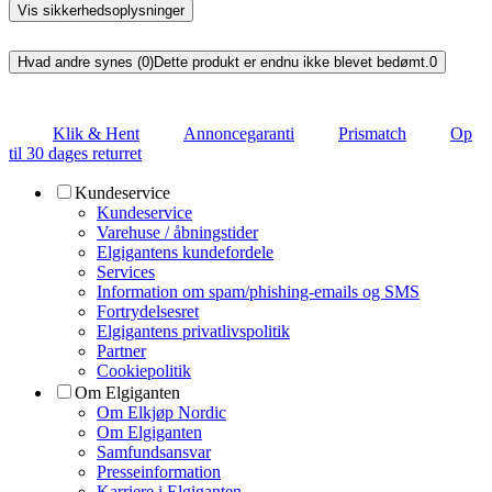
Vis sikkerhedsoplysninger
Hvad andre synes (0)
Dette produkt er endnu ikke blevet bedømt.
0
Klik & Hent
Annoncegaranti
Prismatch
Op
til 30 dages returret
Kundeservice
Kundeservice
Varehuse / åbningstider
Elgigantens kundefordele
Services
Information om spam/phishing-emails og SMS
Fortrydelsesret
Elgigantens privatlivspolitik
Partner
Cookiepolitik
Om Elgiganten
Om Elkjøp Nordic
Om Elgiganten
Samfundsansvar
Presseinformation
Karriere i Elgiganten