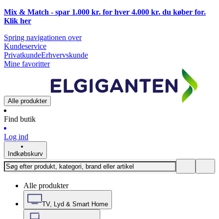
Mix & Match - spar 1.000 kr. for hver 4.000 kr. du køber for.
Klik
her
Spring navigationen over
Kundeservice
Privatkunde
Erhvervskunde
Mine favoritter
Alle produkter
Find butik
Log ind
Indkøbskurv
Alle produkter
TV, Lyd & Smart Home