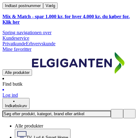
Indtast postnummer
Vælg
Mix & Match - spar 1.000 kr. for hver 4.000 kr. du køber for.
Klik
her
Spring navigationen over
Kundeservice
Privatkunde
Erhvervskunde
Mine favoritter
Alle produkter
Find butik
Log ind
Indkøbskurv
Alle produkter
TV, Lyd & Smart Home