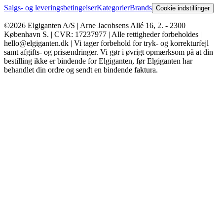
Salgs- og leveringsbetingelser
Kategorier
Brands
Cookie indstillinger
©2026 Elgiganten A/S | Arne Jacobsens Allé 16, 2. - 2300
København S. | CVR: 17237977 | Alle rettigheder forbeholdes |
hello@elgiganten.dk | Vi tager forbehold for tryk- og korrekturfejl
samt afgifts- og prisændringer. Vi gør i øvrigt opmærksom på at din
bestilling ikke er bindende for Elgiganten, før Elgiganten har
behandlet din ordre og sendt en bindende faktura.