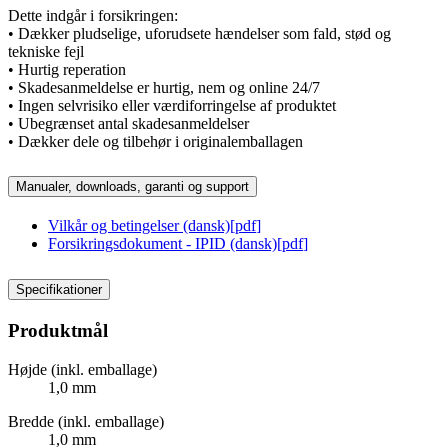
Dette indgår i forsikringen:
• Dækker pludselige, uforudsete hændelser som fald, stød og
tekniske fejl
• Hurtig reperation
• Skadesanmeldelse er hurtig, nem og online 24/7
• Ingen selvrisiko eller værdiforringelse af produktet
• Ubegrænset antal skadesanmeldelser
• Dækker dele og tilbehør i originalemballagen
Manualer, downloads, garanti og support
Vilkår og betingelser (dansk)
[
pdf
]
Forsikringsdokument - IPID (dansk)
[
pdf
]
Specifikationer
Produktmål
Højde (inkl. emballage)
1,0 mm
Bredde (inkl. emballage)
1,0 mm