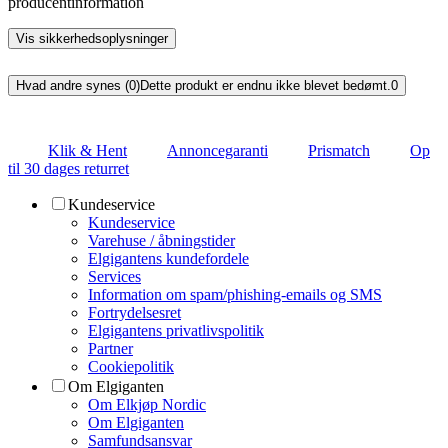
producentinformation
Vis sikkerhedsoplysninger
Hvad andre synes (0)
Dette produkt er endnu ikke blevet bedømt.
0
Klik & Hent
Annoncegaranti
Prismatch
Op
til 30 dages returret
Kundeservice
Kundeservice
Varehuse / åbningstider
Elgigantens kundefordele
Services
Information om spam/phishing-emails og SMS
Fortrydelsesret
Elgigantens privatlivspolitik
Partner
Cookiepolitik
Om Elgiganten
Om Elkjøp Nordic
Om Elgiganten
Samfundsansvar