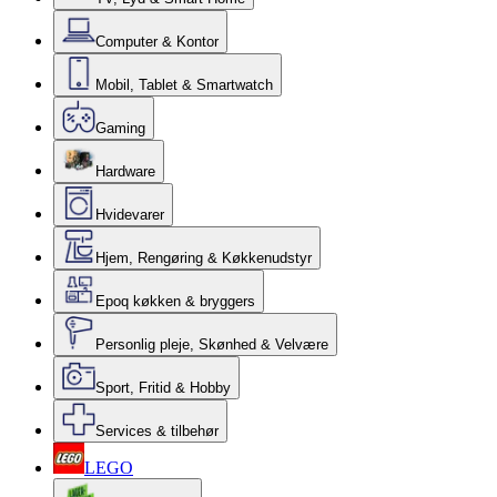
Computer & Kontor
Mobil, Tablet & Smartwatch
Gaming
Hardware
Hvidevarer
Hjem, Rengøring & Køkkenudstyr
Epoq køkken & bryggers
Personlig pleje, Skønhed & Velvære
Sport, Fritid & Hobby
Services & tilbehør
LEGO