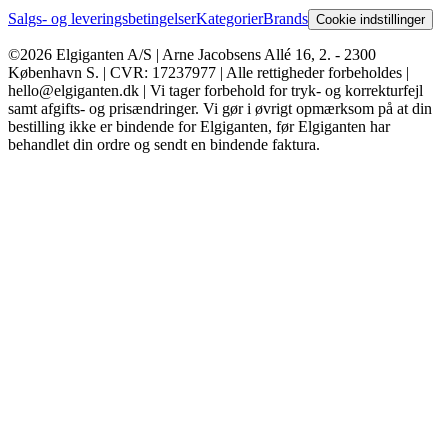
Salgs- og leveringsbetingelser
Kategorier
Brands
Cookie indstillinger
©2026 Elgiganten A/S | Arne Jacobsens Allé 16, 2. - 2300
København S. | CVR: 17237977 | Alle rettigheder forbeholdes |
hello@elgiganten.dk | Vi tager forbehold for tryk- og korrekturfejl
samt afgifts- og prisændringer. Vi gør i øvrigt opmærksom på at din
bestilling ikke er bindende for Elgiganten, før Elgiganten har
behandlet din ordre og sendt en bindende faktura.