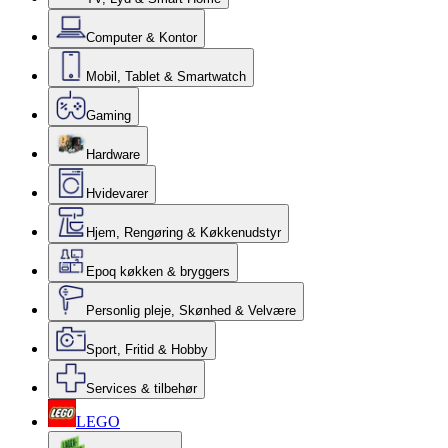
Computer & Kontor
Mobil, Tablet & Smartwatch
Gaming
Hardware
Hvidevarer
Hjem, Rengøring & Køkkenudstyr
Epoq køkken & bryggers
Personlig pleje, Skønhed & Velvære
Sport, Fritid & Hobby
Services & tilbehør
LEGO