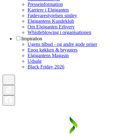
Presseinformation
Karriere i Elgiganten
Fødevarestyrelsen smiley
Elgigantens Kundeklub
Om Elgiganten Erhverv
Whistleblowing i organisationen
Inspiration
Ugens tilbud - og andre gode priser
Epoq køkken & bryggers
Elgigantens Magasin
Udsalg
Black Friday 2026