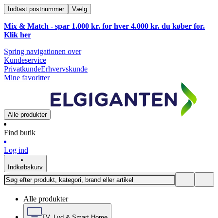
Indtast postnummer
Vælg
Mix & Match - spar 1.000 kr. for hver 4.000 kr. du køber for.
Klik
her
Spring navigationen over
Kundeservice
Privatkunde
Erhvervskunde
Mine favoritter
Alle produkter
Find butik
Log ind
Indkøbskurv
Alle produkter
TV, Lyd & Smart Home