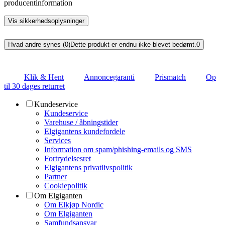
producentinformation
Vis sikkerhedsoplysninger
Hvad andre synes (0)
Dette produkt er endnu ikke blevet bedømt.
0
Klik & Hent
Annoncegaranti
Prismatch
Op
til 30 dages returret
Kundeservice
Kundeservice
Varehuse / åbningstider
Elgigantens kundefordele
Services
Information om spam/phishing-emails og SMS
Fortrydelsesret
Elgigantens privatlivspolitik
Partner
Cookiepolitik
Om Elgiganten
Om Elkjøp Nordic
Om Elgiganten
Samfundsansvar