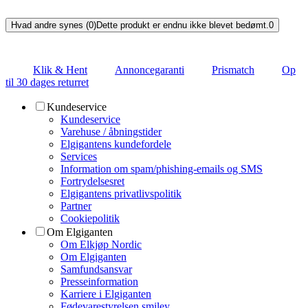
Hvad andre synes (0)
Dette produkt er endnu ikke blevet bedømt.
0
Klik & Hent
Annoncegaranti
Prismatch
Op
til 30 dages returret
Kundeservice
Kundeservice
Varehuse / åbningstider
Elgigantens kundefordele
Services
Information om spam/phishing-emails og SMS
Fortrydelsesret
Elgigantens privatlivspolitik
Partner
Cookiepolitik
Om Elgiganten
Om Elkjøp Nordic
Om Elgiganten
Samfundsansvar
Presseinformation
Karriere i Elgiganten
Fødevarestyrelsen smiley