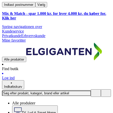
Indtast postnummer
Vælg
Mix & Match - spar 1.000 kr. for hver 4.000 kr. du køber for.
Klik
her
Spring navigationen over
Kundeservice
Privatkunde
Erhvervskunde
Mine favoritter
Alle produkter
Find butik
Log ind
Indkøbskurv
Alle produkter
TV, Lyd & Smart Home