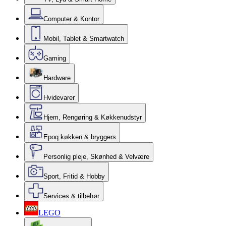
Computer & Kontor
Mobil, Tablet & Smartwatch
Gaming
Hardware
Hvidevarer
Hjem, Rengøring & Køkkenudstyr
Epoq køkken & bryggers
Personlig pleje, Skønhed & Velvære
Sport, Fritid & Hobby
Services & tilbehør
LEGO