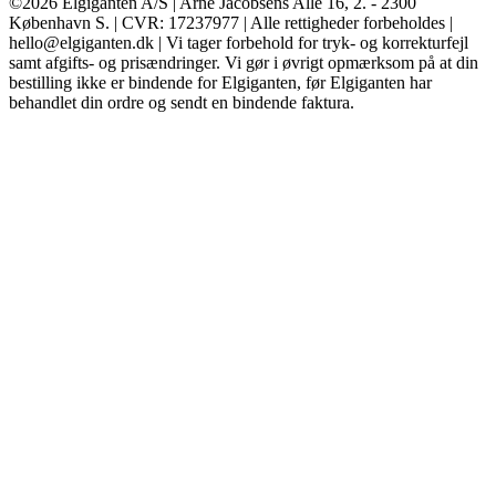
©2026 Elgiganten A/S | Arne Jacobsens Allé 16, 2. - 2300
København S. | CVR: 17237977 | Alle rettigheder forbeholdes |
hello@elgiganten.dk | Vi tager forbehold for tryk- og korrekturfejl
samt afgifts- og prisændringer. Vi gør i øvrigt opmærksom på at din
bestilling ikke er bindende for Elgiganten, før Elgiganten har
behandlet din ordre og sendt en bindende faktura.