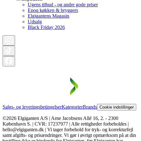
Ugens tilbud - og andre gode priser
Epoq køkken & bryggers
Elgigantens Magasin
Udsalg
Black Friday 2026
Salgs- og leveringsbetingelser
Kategorier
Brands
Cookie indstillinger
©2026 Elgiganten A/S | Arne Jacobsens Allé 16, 2. - 2300
København S. | CVR: 17237977 | Alle rettigheder forbeholdes |
hello@elgiganten.dk | Vi tager forbehold for tryk- og korrekturfejl
samt afgifts- og prisændringer. Vi gør i øvrigt opmærksom på at din
bestilling ikke er bindende for Elgiganten, før Elgiganten har