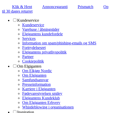
Klik & Hent
Annoncegaranti
Prismatch
Op
til 30 dages returret
Kundeservice
Kundeservice
Varehuse / åbningstider
Elgigantens kundefordele
Services
Information om spam/phishing-emails og SMS
Fortrydelsesret
Elgigantens privatlivspolitik
Partner
Cookiepolitik
Om Elgiganten
Om Elkjøp Nordic
Om Elgiganten
Samfundsansvar
Presseinformation
Karriere i Elgiganten
Fødevarestyrelsen smiley
Elgigantens Kundeklub
Om Elgiganten Erhverv
Whistleblowing i organisationen
Inspiration