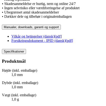
• Skadesanmeldelse er hurtig, nem og online 24/7
• Ingen selvrisiko eller værdiforringelse af produktet
• Ubegrænset antal skadesanmeldelser
• Dækker dele og tilbehør i originalemballagen
Manualer, downloads, garanti og support
Vilkår og betingelser (dansk)
[
pdf
]
Forsikringsdokument - IPID (dansk)
[
pdf
]
Specifikationer
Produktmål
Højde (inkl. emballage)
1,0 mm
Dybde (inkl. emballage)
1,0 mm
Vægt (inkl. emballage)
1,0 g