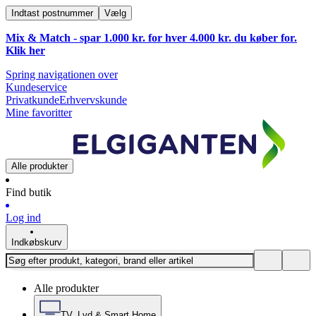
Indtast postnummer
Vælg
Mix & Match - spar 1.000 kr. for hver 4.000 kr. du køber for.
Klik
her
Spring navigationen over
Kundeservice
Privatkunde
Erhvervskunde
Mine favoritter
Alle produkter
Find butik
Log ind
Indkøbskurv
Alle produkter
TV, Lyd & Smart Home