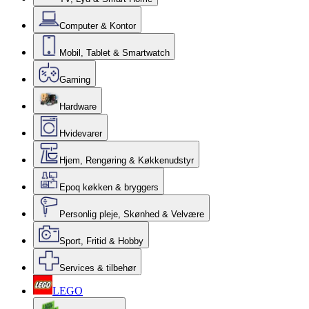
Computer & Kontor
Mobil, Tablet & Smartwatch
Gaming
Hardware
Hvidevarer
Hjem, Rengøring & Køkkenudstyr
Epoq køkken & bryggers
Personlig pleje, Skønhed & Velvære
Sport, Fritid & Hobby
Services & tilbehør
LEGO