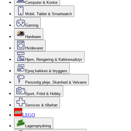
Computer & Kontor
Mobil, Tablet & Smartwatch
Gaming
Hardware
Hvidevarer
Hjem, Rengøring & Køkkenudstyr
Epoq køkken & bryggers
Personlig pleje, Skønhed & Velvære
Sport, Fritid & Hobby
Services & tilbehør
LEGO
Lageroprydning