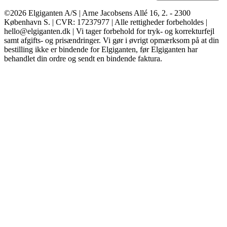
©2026 Elgiganten A/S | Arne Jacobsens Allé 16, 2. - 2300
København S. | CVR: 17237977 | Alle rettigheder forbeholdes |
hello@elgiganten.dk | Vi tager forbehold for tryk- og korrekturfejl
samt afgifts- og prisændringer. Vi gør i øvrigt opmærksom på at din
bestilling ikke er bindende for Elgiganten, før Elgiganten har
behandlet din ordre og sendt en bindende faktura.