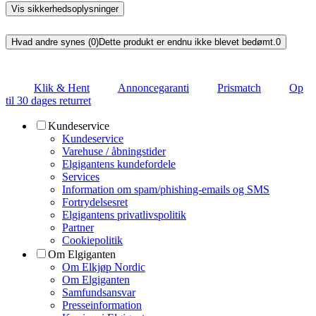
Vis sikkerhedsoplysninger
Hvad andre synes (0)
Dette produkt er endnu ikke blevet bedømt.
0
Klik & Hent
Annoncegaranti
Prismatch
Op
til 30 dages returret
Kundeservice
Kundeservice
Varehuse / åbningstider
Elgigantens kundefordele
Services
Information om spam/phishing-emails og SMS
Fortrydelsesret
Elgigantens privatlivspolitik
Partner
Cookiepolitik
Om Elgiganten
Om Elkjøp Nordic
Om Elgiganten
Samfundsansvar
Presseinformation