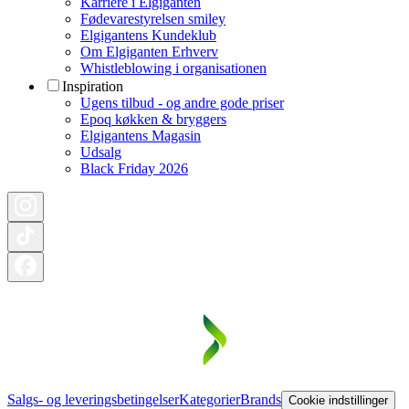
Karriere i Elgiganten
Fødevarestyrelsen smiley
Elgigantens Kundeklub
Om Elgiganten Erhverv
Whistleblowing i organisationen
Inspiration
Ugens tilbud - og andre gode priser
Epoq køkken & bryggers
Elgigantens Magasin
Udsalg
Black Friday 2026
Salgs- og leveringsbetingelser
Kategorier
Brands
Cookie indstillinger