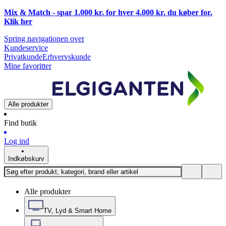
Mix & Match - spar 1.000 kr. for hver 4.000 kr. du køber for.
Klik
her
Spring navigationen over
Kundeservice
Privatkunde
Erhvervskunde
Mine favoritter
Alle produkter
Find butik
Log ind
Indkøbskurv
Alle produkter
TV, Lyd & Smart Home