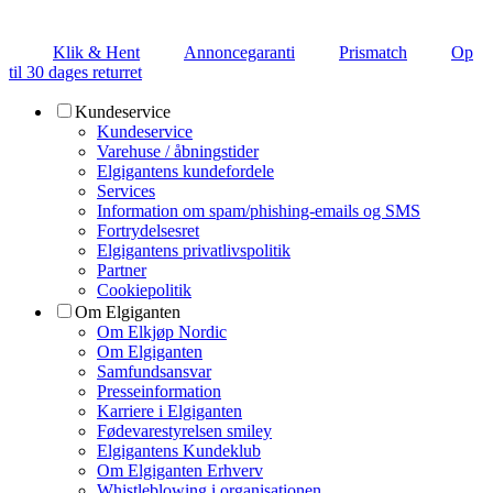
Klik & Hent
Annoncegaranti
Prismatch
Op
til 30 dages returret
Kundeservice
Kundeservice
Varehuse / åbningstider
Elgigantens kundefordele
Services
Information om spam/phishing-emails og SMS
Fortrydelsesret
Elgigantens privatlivspolitik
Partner
Cookiepolitik
Om Elgiganten
Om Elkjøp Nordic
Om Elgiganten
Samfundsansvar
Presseinformation
Karriere i Elgiganten
Fødevarestyrelsen smiley
Elgigantens Kundeklub
Om Elgiganten Erhverv
Whistleblowing i organisationen