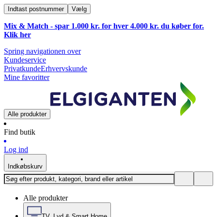
Indtast postnummer
Vælg
Mix & Match - spar 1.000 kr. for hver 4.000 kr. du køber for.
Klik
her
Spring navigationen over
Kundeservice
Privatkunde
Erhvervskunde
Mine favoritter
Alle produkter
Find butik
Log ind
Indkøbskurv
Alle produkter
TV, Lyd & Smart Home