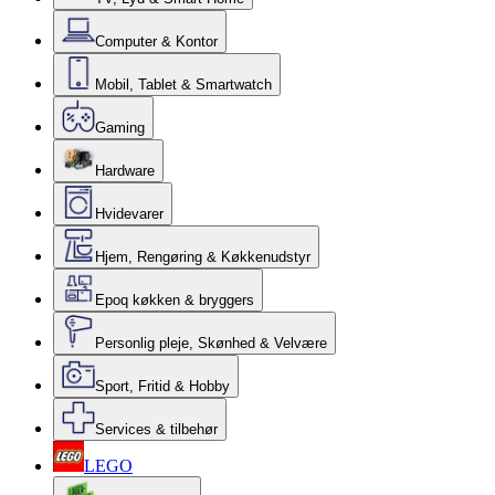
Computer & Kontor
Mobil, Tablet & Smartwatch
Gaming
Hardware
Hvidevarer
Hjem, Rengøring & Køkkenudstyr
Epoq køkken & bryggers
Personlig pleje, Skønhed & Velvære
Sport, Fritid & Hobby
Services & tilbehør
LEGO