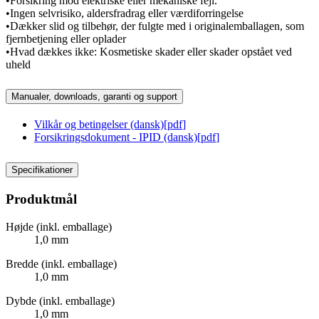
•Forsikring mod elektriske eller mekaniske fejl.
•Ingen selvrisiko, aldersfradrag eller værdiforringelse
•Dækker slid og tilbehør, der fulgte med i originalemballagen, som
fjernbetjening eller oplader
•Hvad dækkes ikke: Kosmetiske skader eller skader opstået ved
uheld
Manualer, downloads, garanti og support
Vilkår og betingelser (dansk)
[
pdf
]
Forsikringsdokument - IPID (dansk)
[
pdf
]
Specifikationer
Produktmål
Højde (inkl. emballage)
1,0 mm
Bredde (inkl. emballage)
1,0 mm
Dybde (inkl. emballage)
1,0 mm