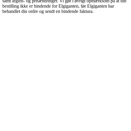
samt afgifts- og prisændringer. Vi gør i øvrigt opmærksom på at din
bestilling ikke er bindende for Elgiganten, før Elgiganten har
behandlet din ordre og sendt en bindende faktura.