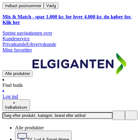
Indtast postnummer
Vælg
Mix & Match - spar 1.000 kr. for hver 4.000 kr. du køber for.
Klik
her
Spring navigationen over
Kundeservice
Privatkunde
Erhvervskunde
Mine favoritter
Alle produkter
Find butik
Log ind
Indkøbskurv
Alle produkter
TV, Lyd & Smart Home