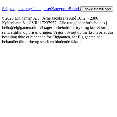
Salgs- og leveringsbetingelser
Kategorier
Brands
Cookie indstillinger
©2026 Elgiganten A/S | Arne Jacobsens Allé 16, 2. - 2300
København S. | CVR: 17237977 | Alle rettigheder forbeholdes |
hello@elgiganten.dk | Vi tager forbehold for tryk- og korrekturfejl
samt afgifts- og prisændringer. Vi gør i øvrigt opmærksom på at din
bestilling ikke er bindende for Elgiganten, før Elgiganten har
behandlet din ordre og sendt en bindende faktura.