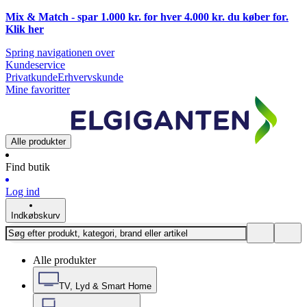
Mix & Match - spar 1.000 kr. for hver 4.000 kr. du køber for.
Klik
her
Spring navigationen over
Kundeservice
Privatkunde
Erhvervskunde
Mine favoritter
Alle produkter
Find butik
Log ind
Indkøbskurv
Alle produkter
TV, Lyd & Smart Home