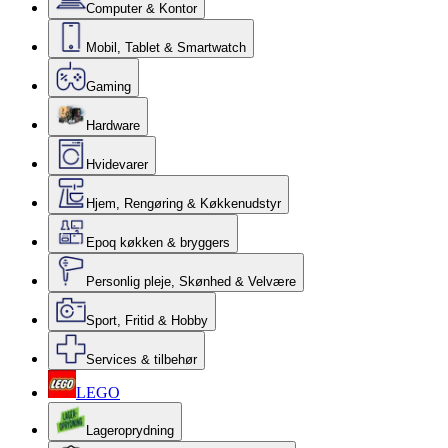
Computer & Kontor
Mobil, Tablet & Smartwatch
Gaming
Hardware
Hvidevarer
Hjem, Rengøring & Køkkenudstyr
Epoq køkken & bryggers
Personlig pleje, Skønhed & Velvære
Sport, Fritid & Hobby
Services & tilbehør
LEGO
Lageroprydning