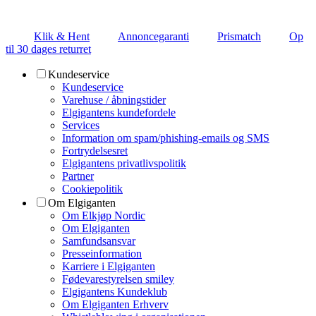
Klik & Hent
Annoncegaranti
Prismatch
Op
til 30 dages returret
Kundeservice
Kundeservice
Varehuse / åbningstider
Elgigantens kundefordele
Services
Information om spam/phishing-emails og SMS
Fortrydelsesret
Elgigantens privatlivspolitik
Partner
Cookiepolitik
Om Elgiganten
Om Elkjøp Nordic
Om Elgiganten
Samfundsansvar
Presseinformation
Karriere i Elgiganten
Fødevarestyrelsen smiley
Elgigantens Kundeklub
Om Elgiganten Erhverv