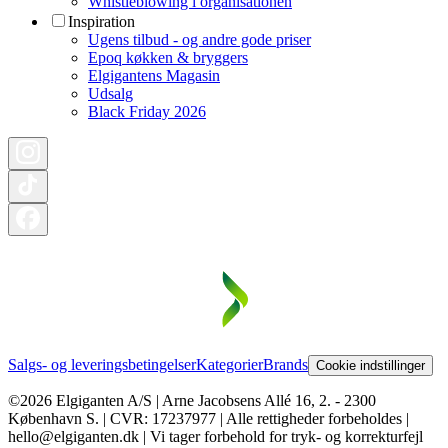
Whistleblowing i organisationen
Inspiration
Ugens tilbud - og andre gode priser
Epoq køkken & bryggers
Elgigantens Magasin
Udsalg
Black Friday 2026
Salgs- og leveringsbetingelser
Kategorier
Brands
Cookie indstillinger
©2026 Elgiganten A/S | Arne Jacobsens Allé 16, 2. - 2300
København S. | CVR: 17237977 | Alle rettigheder forbeholdes |
hello@elgiganten.dk | Vi tager forbehold for tryk- og korrekturfejl