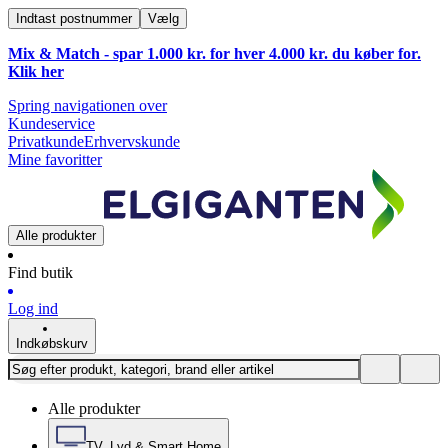
Indtast postnummer
Vælg
Mix & Match - spar 1.000 kr. for hver 4.000 kr. du køber for.
Klik
her
Spring navigationen over
Kundeservice
Privatkunde
Erhvervskunde
Mine favoritter
Alle produkter
Find butik
Log ind
Indkøbskurv
Alle produkter
TV, Lyd & Smart Home