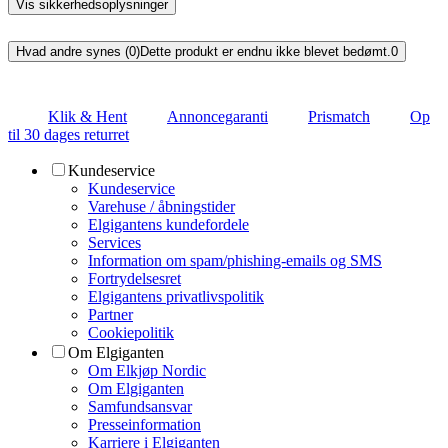
Vis sikkerhedsoplysninger
Hvad andre synes (0)
Dette produkt er endnu ikke blevet bedømt.
0
Klik & Hent
Annoncegaranti
Prismatch
Op
til 30 dages returret
Kundeservice
Kundeservice
Varehuse / åbningstider
Elgigantens kundefordele
Services
Information om spam/phishing-emails og SMS
Fortrydelsesret
Elgigantens privatlivspolitik
Partner
Cookiepolitik
Om Elgiganten
Om Elkjøp Nordic
Om Elgiganten
Samfundsansvar
Presseinformation
Karriere i Elgiganten