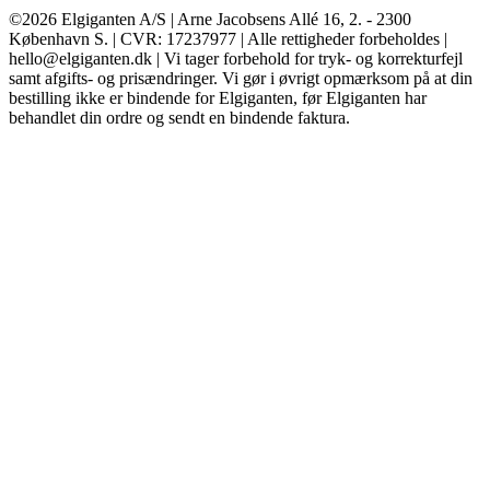
©2026 Elgiganten A/S | Arne Jacobsens Allé 16, 2. - 2300
København S. | CVR: 17237977 | Alle rettigheder forbeholdes |
hello@elgiganten.dk | Vi tager forbehold for tryk- og korrekturfejl
samt afgifts- og prisændringer. Vi gør i øvrigt opmærksom på at din
bestilling ikke er bindende for Elgiganten, før Elgiganten har
behandlet din ordre og sendt en bindende faktura.