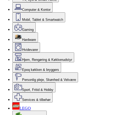
Computer & Kontor
Mobil, Tablet & Smartwatch
Gaming
Hardware
Hvidevarer
Hjem, Rengøring & Køkkenudstyr
Epoq køkken & bryggers
Personlig pleje, Skønhed & Velvære
Sport, Fritid & Hobby
Services & tilbehør
LEGO