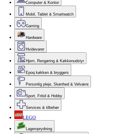
Computer & Kontor
Mobil, Tablet & Smartwatch
Gaming
Hardware
Hvidevarer
Hjem, Rengøring & Køkkenudstyr
Epoq køkken & bryggers
Personlig pleje, Skønhed & Velvære
Sport, Fritid & Hobby
Services & tilbehør
LEGO
Lageroprydning