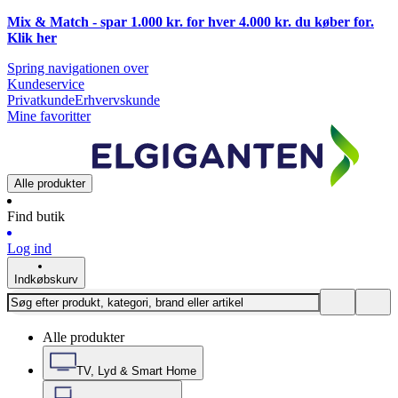
Mix & Match - spar 1.000 kr. for hver 4.000 kr. du køber for.
Klik
her
Spring navigationen over
Kundeservice
Privatkunde
Erhvervskunde
Mine favoritter
Alle produkter
Find butik
Log ind
Indkøbskurv
Alle produkter
TV, Lyd & Smart Home