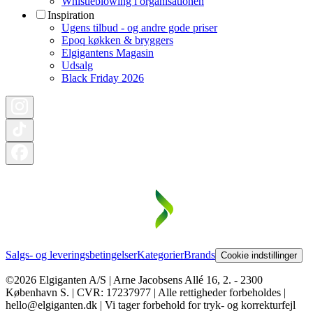
Whistleblowing i organisationen
Inspiration
Ugens tilbud - og andre gode priser
Epoq køkken & bryggers
Elgigantens Magasin
Udsalg
Black Friday 2026
Salgs- og leveringsbetingelser
Kategorier
Brands
Cookie indstillinger
©2026 Elgiganten A/S | Arne Jacobsens Allé 16, 2. - 2300
København S. | CVR: 17237977 | Alle rettigheder forbeholdes |
hello@elgiganten.dk | Vi tager forbehold for tryk- og korrekturfejl