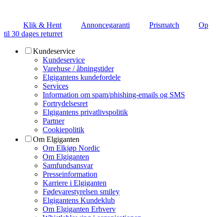
Klik & Hent
Annoncegaranti
Prismatch
Op
til 30 dages returret
Kundeservice
Kundeservice
Varehuse / åbningstider
Elgigantens kundefordele
Services
Information om spam/phishing-emails og SMS
Fortrydelsesret
Elgigantens privatlivspolitik
Partner
Cookiepolitik
Om Elgiganten
Om Elkjøp Nordic
Om Elgiganten
Samfundsansvar
Presseinformation
Karriere i Elgiganten
Fødevarestyrelsen smiley
Elgigantens Kundeklub
Om Elgiganten Erhverv