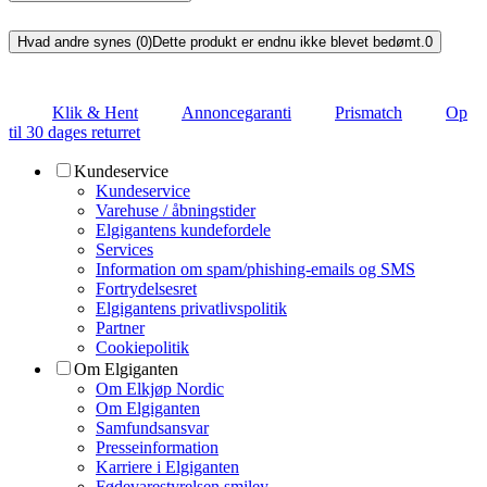
Hvad andre synes (0)
Dette produkt er endnu ikke blevet bedømt.
0
Klik & Hent
Annoncegaranti
Prismatch
Op
til 30 dages returret
Kundeservice
Kundeservice
Varehuse / åbningstider
Elgigantens kundefordele
Services
Information om spam/phishing-emails og SMS
Fortrydelsesret
Elgigantens privatlivspolitik
Partner
Cookiepolitik
Om Elgiganten
Om Elkjøp Nordic
Om Elgiganten
Samfundsansvar
Presseinformation
Karriere i Elgiganten
Fødevarestyrelsen smiley