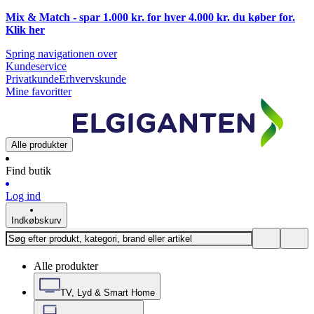
Mix & Match - spar 1.000 kr. for hver 4.000 kr. du køber for.
Klik
her
Spring navigationen over
Kundeservice
Privatkunde
Erhvervskunde
Mine favoritter
Alle produkter
Find butik
Log ind
Indkøbskurv
Alle produkter
TV, Lyd & Smart Home