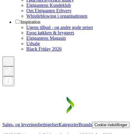
Elgigantens Kundeklub
Om Elgiganten Erhverv
Whistleblowing i organisationen
Inspiration
Ugens tilbud - og andre gode priser
Epoq køkken & bryggers
Elgigantens Magasin
Udsalg
Black Friday 2026
Salgs- og leveringsbetingelser
Kategorier
Brands
Cookie indstillinger