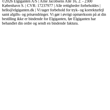
©2026 Elgiganten A/S | Arne Jacobsens Allé 16, 2. - 2300
København S. | CVR: 17237977 | Alle rettigheder forbeholdes |
hello@elgiganten.dk | Vi tager forbehold for tryk- og korrekturfejl
samt afgifts- og prisændringer. Vi gør i øvrigt opmærksom på at din
bestilling ikke er bindende for Elgiganten, før Elgiganten har
behandlet din ordre og sendt en bindende faktura.