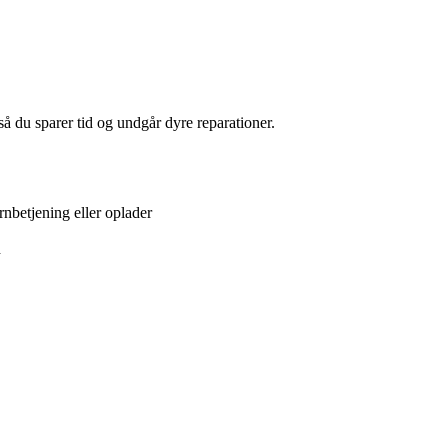
å du sparer tid og undgår dyre reparationer.
rnbetjening eller oplader
d