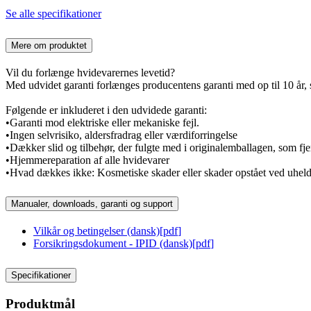
Se alle specifikationer
Mere om produktet
Vil du forlænge hvidevarernes levetid?
Med udvidet garanti forlænges producentens garanti med op til 10 år, s
Følgende er inkluderet i den udvidede garanti:
•Garanti mod elektriske eller mekaniske fejl.
•Ingen selvrisiko, aldersfradrag eller værdiforringelse
•Dækker slid og tilbehør, der fulgte med i originalemballagen, som fje
•Hjemmereparation af alle hvidevarer
•Hvad dækkes ikke: Kosmetiske skader eller skader opstået ved uhel
Manualer, downloads, garanti og support
Vilkår og betingelser (dansk)
[
pdf
]
Forsikringsdokument - IPID (dansk)
[
pdf
]
Specifikationer
Produktmål