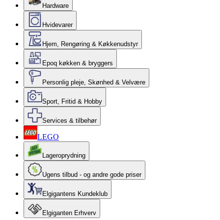
Hardware
Hvidevarer
Hjem, Rengøring & Køkkenudstyr
Epoq køkken & bryggers
Personlig pleje, Skønhed & Velvære
Sport, Fritid & Hobby
Services & tilbehør
LEGO
Lageroprydning
Ugens tilbud - og andre gode priser
Elgigantens Kundeklub
Elgiganten Erhverv