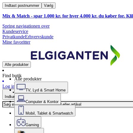
Indtast postnummer
Vælg
Mix & Match - spar 1.000 kr. for hver 4.000 kr. du køber for. Kl
Spring navigationen over
Kundeservice
Privatkunde
Erhvervskunde
Mine favoritter
Alle produkter
Find butik
Alle produkter
Log ind
TV, Lyd & Smart Home
Indkøbskurv
Computer & Kontor
Mobil, Tablet & Smartwatch
Gaming