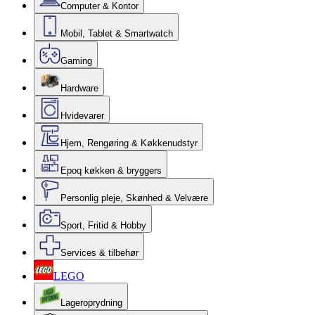
Computer & Kontor
Mobil, Tablet & Smartwatch
Gaming
Hardware
Hvidevarer
Hjem, Rengøring & Køkkenudstyr
Epoq køkken & bryggers
Personlig pleje, Skønhed & Velvære
Sport, Fritid & Hobby
Services & tilbehør
LEGO
Lageroprydning