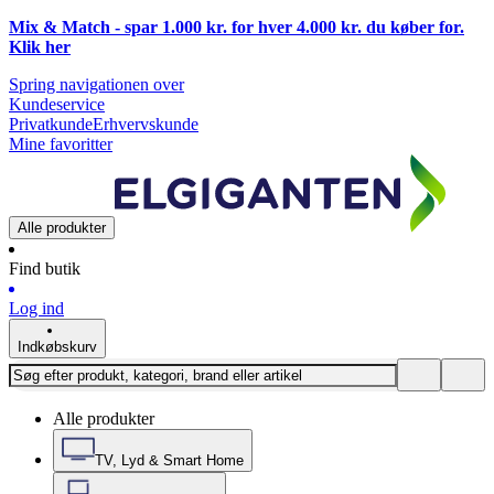
Mix & Match - spar 1.000 kr. for hver 4.000 kr. du køber for.
Klik
her
Spring navigationen over
Kundeservice
Privatkunde
Erhvervskunde
Mine favoritter
Alle produkter
Find butik
Log ind
Indkøbskurv
Alle produkter
TV, Lyd & Smart Home