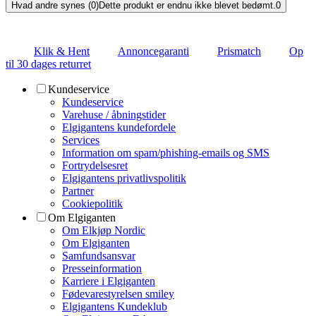
Hvad andre synes (0)
Dette produkt er endnu ikke blevet bedømt.
0
Klik & Hent
Annoncegaranti
Prismatch
Op
til 30 dages returret
Kundeservice
Kundeservice
Varehuse / åbningstider
Elgigantens kundefordele
Services
Information om spam/phishing-emails og SMS
Fortrydelsesret
Elgigantens privatlivspolitik
Partner
Cookiepolitik
Om Elgiganten
Om Elkjøp Nordic
Om Elgiganten
Samfundsansvar
Presseinformation
Karriere i Elgiganten
Fødevarestyrelsen smiley
Elgigantens Kundeklub