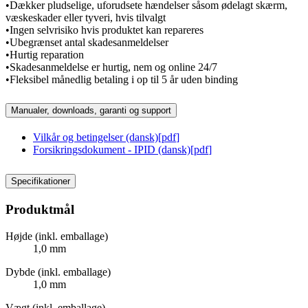
•Dækker pludselige, uforudsete hændelser såsom ødelagt skærm,
væskeskader eller tyveri, hvis tilvalgt
•Ingen selvrisiko hvis produktet kan repareres
•Ubegrænset antal skadesanmeldelser
•Hurtig reparation
•Skadesanmeldelse er hurtig, nem og online 24/7
•Fleksibel månedlig betaling i op til 5 år uden binding
Manualer, downloads, garanti og support
Vilkår og betingelser (dansk)
[
pdf
]
Forsikringsdokument - IPID (dansk)
[
pdf
]
Specifikationer
Produktmål
Højde (inkl. emballage)
1,0 mm
Dybde (inkl. emballage)
1,0 mm
Vægt (inkl. emballage)