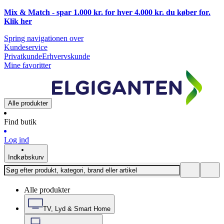
Mix & Match - spar 1.000 kr. for hver 4.000 kr. du køber for.
Klik
her
Spring navigationen over
Kundeservice
Privatkunde
Erhvervskunde
Mine favoritter
Alle produkter
Find butik
Log ind
Indkøbskurv
Alle produkter
TV, Lyd & Smart Home