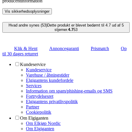
producentinformation
Vis sikkerhedsoplysninger
Hvad andre synes (53)
Dette produkt er blevet bedømt til 4.7 ud af 5
stjerner.
4.7
53
Klik & Hent
Annoncegaranti
Prismatch
Op
til 30 dages returret
Kundeservice
Kundeservice
Varehuse / åbningstider
Elgigantens kundefordele
Services
Information om spam/phishing-emails og SMS
Fortrydelsesret
Elgigantens privatlivspolitik
Partner
Cookiepolitik
Om Elgiganten
Om Elkjøp Nordic
Om Elgiganten