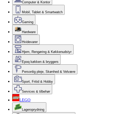
Computer & Kontor
Mobil, Tablet & Smartwatch
Gaming
Hardware
Hvidevarer
Hjem, Rengøring & Køkkenudstyr
Epoq køkken & bryggers
Personlig pleje, Skønhed & Velvære
Sport, Fritid & Hobby
Services & tilbehør
LEGO
Lageroprydning