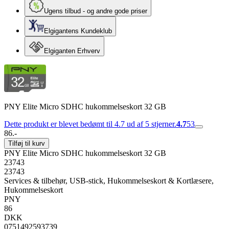
Ugens tilbud - og andre gode priser
Elgigantens Kundeklub
Elgiganten Erhverv
PNY Elite Micro SDHC hukommelseskort 32 GB
Dette produkt er blevet bedømt til 4.7 ud af 5 stjerner.
4.7
53
86.-
Tilføj til kurv
PNY Elite Micro SDHC hukommelseskort 32 GB
23743
23743
Services & tilbehør, USB-stick, Hukommelseskort & Kortlæsere,
Hukommelseskort
PNY
86
DKK
0751492593739