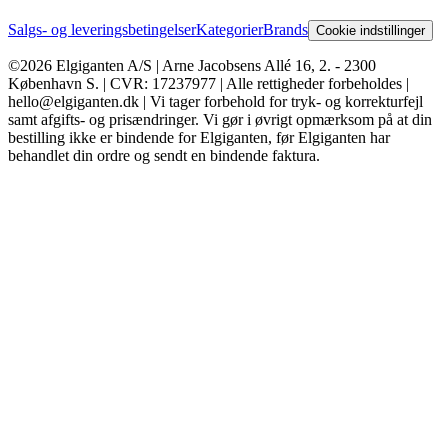
Salgs- og leveringsbetingelser
Kategorier
Brands
Cookie indstillinger
©2026 Elgiganten A/S | Arne Jacobsens Allé 16, 2. - 2300
København S. | CVR: 17237977 | Alle rettigheder forbeholdes |
hello@elgiganten.dk | Vi tager forbehold for tryk- og korrekturfejl
samt afgifts- og prisændringer. Vi gør i øvrigt opmærksom på at din
bestilling ikke er bindende for Elgiganten, før Elgiganten har
behandlet din ordre og sendt en bindende faktura.