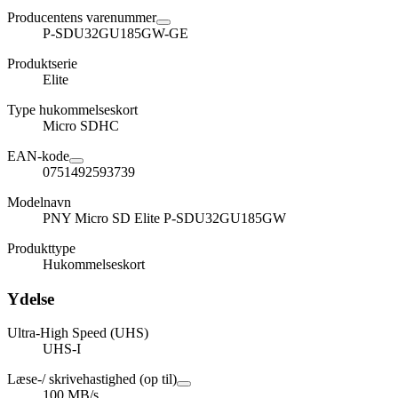
Producentens varenummer
P-SDU32GU185GW-GE
Produktserie
Elite
Type hukommelseskort
Micro SDHC
EAN-kode
0751492593739
Modelnavn
PNY Micro SD Elite P-SDU32GU185GW
Produkttype
Hukommelseskort
Ydelse
Ultra-High Speed (UHS)
UHS-I
Læse-/ skrivehastighed (op til)
100 MB/s