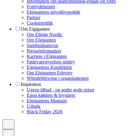
Information om spam/phishing-emails og SMS
Fortrydelsesret
Elgigantens privatlivspolitik
Partner
Cookiepolitik
Om Elgiganten
Om Elkjøp Nordic
Om Elgiganten
Samfundsansvar
Presseinformation
Karriere i Elgiganten
Fødevarestyrelsen smiley
Elgigantens Kundeklub
Om Elgiganten Erhverv
Whistleblowing i organisationen
Inspiration
Ugens tilbud - og andre gode priser
Epoq køkken & bryggers
Elgigantens Magasin
Udsalg
Black Friday 2026