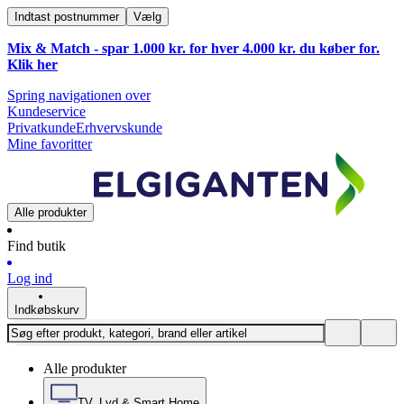
Indtast postnummer
Vælg
Mix & Match - spar 1.000 kr. for hver 4.000 kr. du køber for.
Klik
her
Spring navigationen over
Kundeservice
Privatkunde
Erhvervskunde
Mine favoritter
Alle produkter
Find butik
Log ind
Indkøbskurv
Alle produkter
TV, Lyd & Smart Home