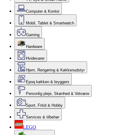
Computer & Kontor
Mobil, Tablet & Smartwatch
Gaming
Hardware
Hvidevarer
Hjem, Rengøring & Køkkenudstyr
Epoq køkken & bryggers
Personlig pleje, Skønhed & Velvære
Sport, Fritid & Hobby
Services & tilbehør
LEGO