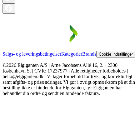
Salgs- og leveringsbetingelser
Kategorier
Brands
Cookie indstillinger
©2026 Elgiganten A/S | Arne Jacobsens Allé 16, 2. - 2300
København S. | CVR: 17237977 | Alle rettigheder forbeholdes |
hello@elgiganten.dk | Vi tager forbehold for tryk- og korrekturfejl
samt afgifts- og prisændringer. Vi gør i øvrigt opmærksom på at din
bestilling ikke er bindende for Elgiganten, før Elgiganten har
behandlet din ordre og sendt en bindende faktura.