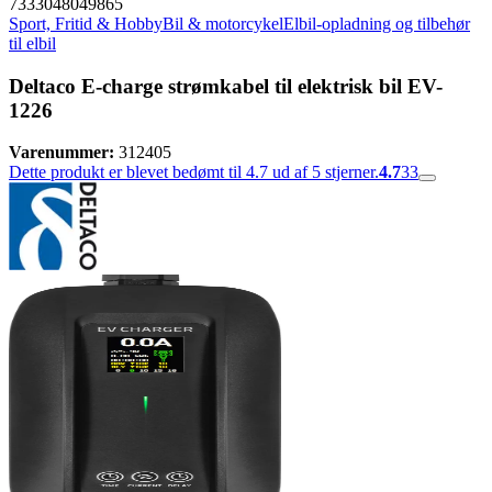
7333048049865
Sport, Fritid & Hobby
Bil & motorcykel
Elbil-opladning og tilbehør
til elbil
Deltaco E-charge strømkabel til elektrisk bil EV-
1226
Varenummer:
312405
Dette produkt er blevet bedømt til 4.7 ud af 5 stjerner.
4.7
33