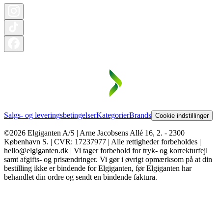
Salgs- og leveringsbetingelser
Kategorier
Brands
Cookie indstillinger
©2026 Elgiganten A/S | Arne Jacobsens Allé 16, 2. - 2300
København S. | CVR: 17237977 | Alle rettigheder forbeholdes |
hello@elgiganten.dk | Vi tager forbehold for tryk- og korrekturfejl
samt afgifts- og prisændringer. Vi gør i øvrigt opmærksom på at din
bestilling ikke er bindende for Elgiganten, før Elgiganten har
behandlet din ordre og sendt en bindende faktura.