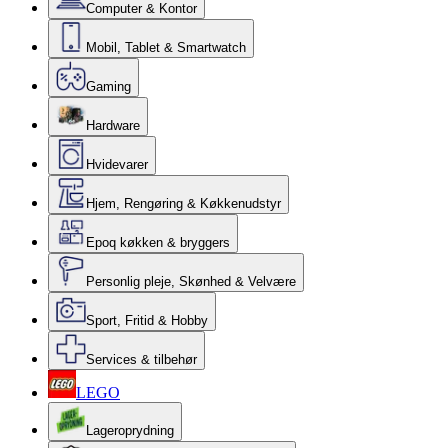
Computer & Kontor
Mobil, Tablet & Smartwatch
Gaming
Hardware
Hvidevarer
Hjem, Rengøring & Køkkenudstyr
Epoq køkken & bryggers
Personlig pleje, Skønhed & Velvære
Sport, Fritid & Hobby
Services & tilbehør
LEGO
Lageroprydning