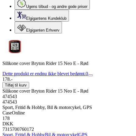
Ugens tilbud - og andre gode priser
Elgigantens Kundeklub
Elgiganten Erhverv
Silikone cover Bryton Rider 15 Neo E - Rød
Dette produkt er endnu ikke blevet bedømt.
0
178.-
Tilføj til kurv
Silikone cover Bryton Rider 15 Neo E - Rød
474543
474543
Sport, Fritid & Hobby, Bil & motorcykel, GPS
CaseOnline
178
DKK
7315700760172
Sport, Fritid & Hobby
Bil & motorcykel
GPS