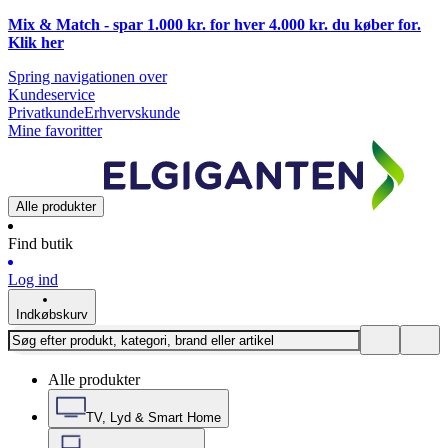
Mix & Match - spar 1.000 kr. for hver 4.000 kr. du køber for.
Klik
her
Spring navigationen over
Kundeservice
Privatkunde
Erhvervskunde
Mine favoritter
Alle produkter
Find butik
Log ind
Indkøbskurv
Alle produkter
TV, Lyd & Smart Home