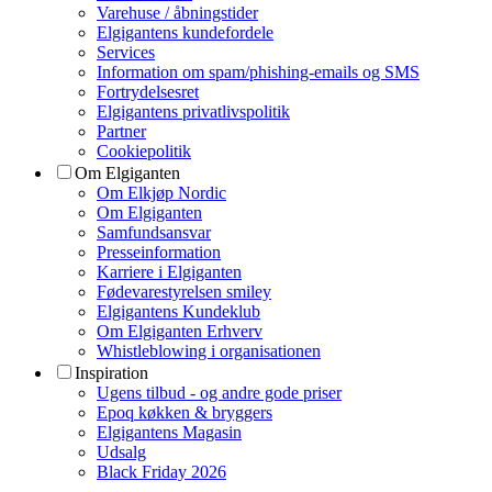
Varehuse / åbningstider
Elgigantens kundefordele
Services
Information om spam/phishing-emails og SMS
Fortrydelsesret
Elgigantens privatlivspolitik
Partner
Cookiepolitik
Om Elgiganten
Om Elkjøp Nordic
Om Elgiganten
Samfundsansvar
Presseinformation
Karriere i Elgiganten
Fødevarestyrelsen smiley
Elgigantens Kundeklub
Om Elgiganten Erhverv
Whistleblowing i organisationen
Inspiration
Ugens tilbud - og andre gode priser
Epoq køkken & bryggers
Elgigantens Magasin
Udsalg
Black Friday 2026