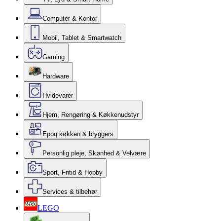
Computer & Kontor
Mobil, Tablet & Smartwatch
Gaming
Hardware
Hvidevarer
Hjem, Rengøring & Køkkenudstyr
Epoq køkken & bryggers
Personlig pleje, Skønhed & Velvære
Sport, Fritid & Hobby
Services & tilbehør
LEGO