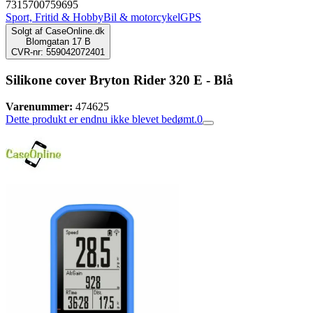
7315700759695
Sport, Fritid & Hobby
Bil & motorcykel
GPS
Solgt af
CaseOnline.dk
Blomgatan 17 B
CVR-nr: 559042072401
Silikone cover Bryton Rider 320 E - Blå
Varenummer:
474625
Dette produkt er endnu ikke blevet bedømt.
0