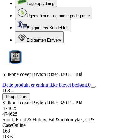
Lageroprydning
Ugens tilbud - og andre gode priser
Elgigantens Kundeklub
Elgiganten Erhverv
Silikone cover Bryton Rider 320 E - Blå
Dette produkt er endnu ikke blevet bedømt.
0
168.-
Tilføj til kurv
Silikone cover Bryton Rider 320 E - Blå
474625
474625
Sport, Fritid & Hobby, Bil & motorcykel, GPS
CaseOnline
168
DKK