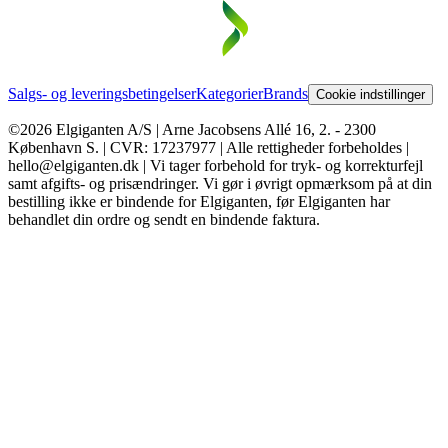
Salgs- og leveringsbetingelser
Kategorier
Brands
Cookie indstillinger
©2026 Elgiganten A/S | Arne Jacobsens Allé 16, 2. - 2300
København S. | CVR: 17237977 | Alle rettigheder forbeholdes |
hello@elgiganten.dk | Vi tager forbehold for tryk- og korrekturfejl
samt afgifts- og prisændringer. Vi gør i øvrigt opmærksom på at din
bestilling ikke er bindende for Elgiganten, før Elgiganten har
behandlet din ordre og sendt en bindende faktura.