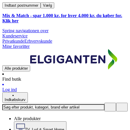
Indtast postnummer
Vælg
Mix & Match - spar 1.000 kr. for hver 4.000 kr. du køber for.
Klik
her
Spring navigationen over
Kundeservice
Privatkunde
Erhvervskunde
Mine favoritter
Alle produkter
Find butik
Log ind
Indkøbskurv
Alle produkter
TV, Lyd & Smart Home