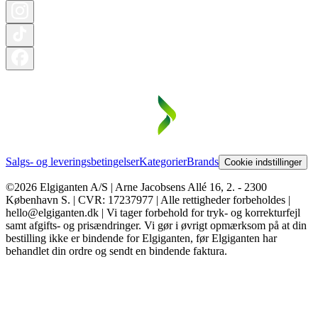
Salgs- og leveringsbetingelser
Kategorier
Brands
Cookie indstillinger
©2026 Elgiganten A/S | Arne Jacobsens Allé 16, 2. - 2300
København S. | CVR: 17237977 | Alle rettigheder forbeholdes |
hello@elgiganten.dk | Vi tager forbehold for tryk- og korrekturfejl
samt afgifts- og prisændringer. Vi gør i øvrigt opmærksom på at din
bestilling ikke er bindende for Elgiganten, før Elgiganten har
behandlet din ordre og sendt en bindende faktura.