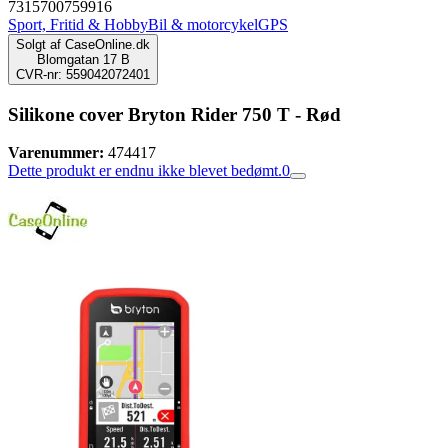
7315700759916
Sport, Fritid & Hobby
Bil & motorcykel
GPS
Solgt af
CaseOnline.dk
Blomgatan 17 B
CVR-nr: 559042072401
Silikone cover Bryton Rider 750 T - Rød
Varenummer:
474417
Dette produkt er endnu ikke blevet bedømt.
0