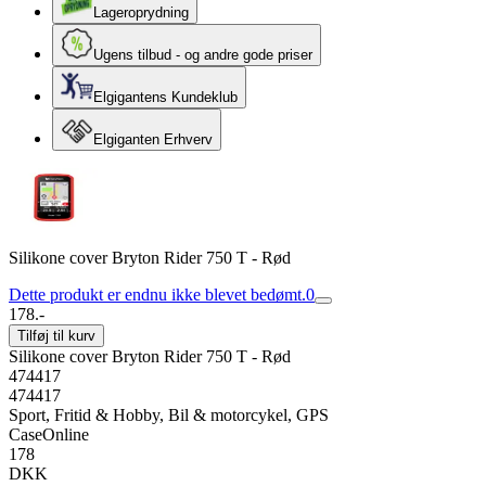
Lageroprydning
Ugens tilbud - og andre gode priser
Elgigantens Kundeklub
Elgiganten Erhverv
Silikone cover Bryton Rider 750 T - Rød
Dette produkt er endnu ikke blevet bedømt.
0
178.-
Tilføj til kurv
Silikone cover Bryton Rider 750 T - Rød
474417
474417
Sport, Fritid & Hobby, Bil & motorcykel, GPS
CaseOnline
178
DKK