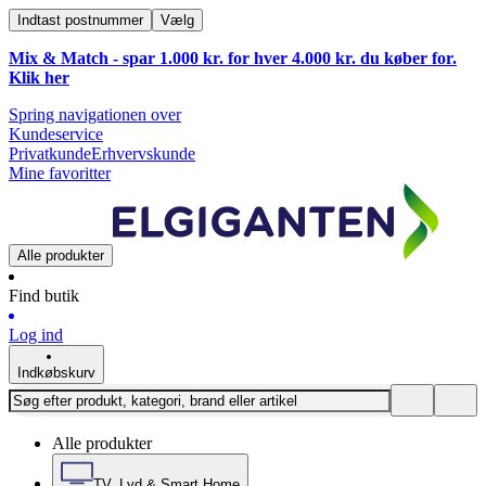
Indtast postnummer
Vælg
Mix & Match - spar 1.000 kr. for hver 4.000 kr. du køber for.
Klik
her
Spring navigationen over
Kundeservice
Privatkunde
Erhvervskunde
Mine favoritter
Alle produkter
Find butik
Log ind
Indkøbskurv
Alle produkter
TV, Lyd & Smart Home