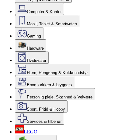
Computer & Kontor
Mobil, Tablet & Smartwatch
Gaming
Hardware
Hvidevarer
Hjem, Rengøring & Køkkenudstyr
Epoq køkken & bryggers
Personlig pleje, Skønhed & Velvære
Sport, Fritid & Hobby
Services & tilbehør
LEGO