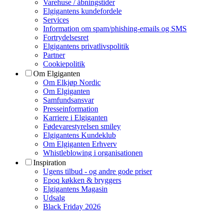
Varehuse / åbningstider
Elgigantens kundefordele
Services
Information om spam/phishing-emails og SMS
Fortrydelsesret
Elgigantens privatlivspolitik
Partner
Cookiepolitik
Om Elgiganten
Om Elkjøp Nordic
Om Elgiganten
Samfundsansvar
Presseinformation
Karriere i Elgiganten
Fødevarestyrelsen smiley
Elgigantens Kundeklub
Om Elgiganten Erhverv
Whistleblowing i organisationen
Inspiration
Ugens tilbud - og andre gode priser
Epoq køkken & bryggers
Elgigantens Magasin
Udsalg
Black Friday 2026