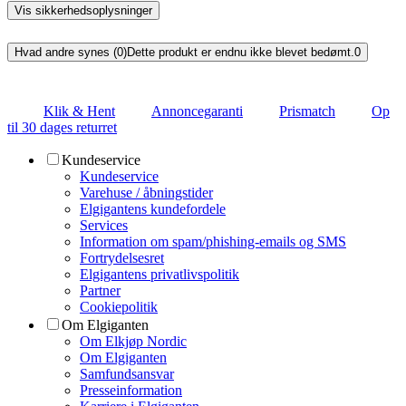
Vis sikkerhedsoplysninger
Hvad andre synes (0)
Dette produkt er endnu ikke blevet bedømt.
0
Klik & Hent
Annoncegaranti
Prismatch
Op
til 30 dages returret
Kundeservice
Kundeservice
Varehuse / åbningstider
Elgigantens kundefordele
Services
Information om spam/phishing-emails og SMS
Fortrydelsesret
Elgigantens privatlivspolitik
Partner
Cookiepolitik
Om Elgiganten
Om Elkjøp Nordic
Om Elgiganten
Samfundsansvar
Presseinformation