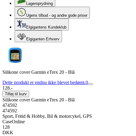
Lageroprydning
Ugens tilbud - og andre gode priser
Elgigantens Kundeklub
Elgiganten Erhverv
Silikone cover Garmin eTrex 20 - Blå
Dette produkt er endnu ikke blevet bedømt.
0
128.-
Tilføj til kurv
Silikone cover Garmin eTrex 20 - Blå
474592
474592
Sport, Fritid & Hobby, Bil & motorcykel, GPS
CaseOnline
128
DKK