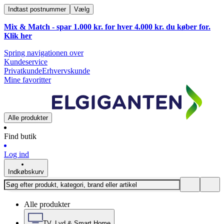
Indtast postnummer
Vælg
Mix & Match - spar 1.000 kr. for hver 4.000 kr. du køber for.
Klik
her
Spring navigationen over
Kundeservice
Privatkunde
Erhvervskunde
Mine favoritter
Alle produkter
Find butik
Log ind
Indkøbskurv
Alle produkter
TV, Lyd & Smart Home