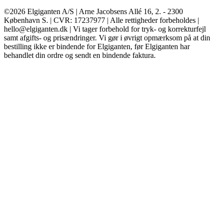
©2026 Elgiganten A/S | Arne Jacobsens Allé 16, 2. - 2300
København S. | CVR: 17237977 | Alle rettigheder forbeholdes |
hello@elgiganten.dk | Vi tager forbehold for tryk- og korrekturfejl
samt afgifts- og prisændringer. Vi gør i øvrigt opmærksom på at din
bestilling ikke er bindende for Elgiganten, før Elgiganten har
behandlet din ordre og sendt en bindende faktura.