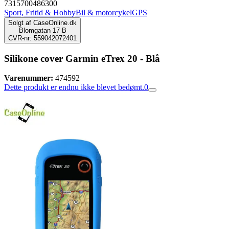
7315700486300
Sport, Fritid & Hobby
Bil & motorcykel
GPS
Solgt af
CaseOnline.dk
Blomgatan 17 B
CVR-nr: 559042072401
Silikone cover Garmin eTrex 20 - Blå
Varenummer:
474592
Dette produkt er endnu ikke blevet bedømt.
0