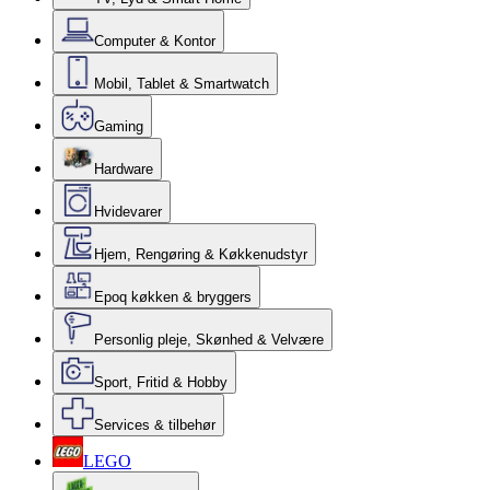
Computer & Kontor
Mobil, Tablet & Smartwatch
Gaming
Hardware
Hvidevarer
Hjem, Rengøring & Køkkenudstyr
Epoq køkken & bryggers
Personlig pleje, Skønhed & Velvære
Sport, Fritid & Hobby
Services & tilbehør
LEGO