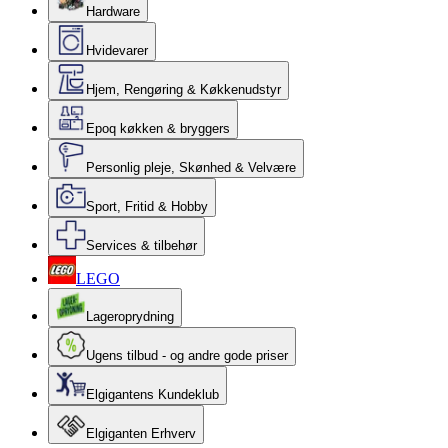
Hardware
Hvidevarer
Hjem, Rengøring & Køkkenudstyr
Epoq køkken & bryggers
Personlig pleje, Skønhed & Velvære
Sport, Fritid & Hobby
Services & tilbehør
LEGO
Lageroprydning
Ugens tilbud - og andre gode priser
Elgigantens Kundeklub
Elgiganten Erhverv