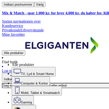
Indtast postnummer
Vælg
Mix & Match - spar 1.000 kr. for hver 4.000 kr. du køber for. Kl
Spring navigationen over
Kundeservice
Privatkunde
Erhvervskunde
Mine favoritter
Alle produkter
Find butik
Alle produkter
Log ind
TV, Lyd & Smart Home
Indkøbskurv
Computer & Kontor
Mobil, Tablet & Smartwatch
Gaming