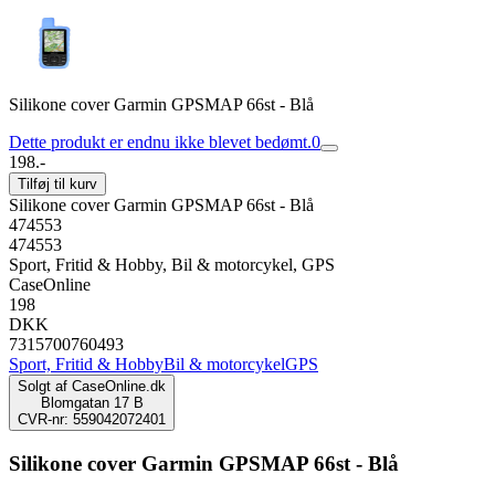
Silikone cover Garmin GPSMAP 66st - Blå
Dette produkt er endnu ikke blevet bedømt.
0
198.-
Tilføj til kurv
Silikone cover Garmin GPSMAP 66st - Blå
474553
474553
Sport, Fritid & Hobby, Bil & motorcykel, GPS
CaseOnline
198
DKK
7315700760493
Sport, Fritid & Hobby
Bil & motorcykel
GPS
Solgt af
CaseOnline.dk
Blomgatan 17 B
CVR-nr: 559042072401
Silikone cover Garmin GPSMAP 66st - Blå