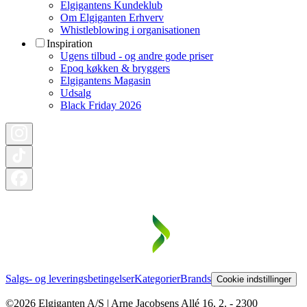
Elgigantens Kundeklub
Om Elgiganten Erhverv
Whistleblowing i organisationen
Inspiration
Ugens tilbud - og andre gode priser
Epoq køkken & bryggers
Elgigantens Magasin
Udsalg
Black Friday 2026
Salgs- og leveringsbetingelser
Kategorier
Brands
Cookie indstillinger
©2026 Elgiganten A/S | Arne Jacobsens Allé 16, 2. - 2300