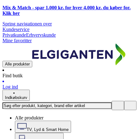
Mix & Match - spar 1.000 kr. for hver 4.000 kr. du køber for.
Klik
her
Spring navigationen over
Kundeservice
Privatkunde
Erhvervskunde
Mine favoritter
Alle produkter
Find butik
Log ind
Indkøbskurv
Alle produkter
TV, Lyd & Smart Home