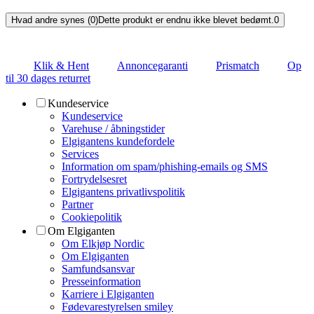
Hvad andre synes (0)
Dette produkt er endnu ikke blevet bedømt.
0
Klik & Hent
Annoncegaranti
Prismatch
Op
til 30 dages returret
Kundeservice
Kundeservice
Varehuse / åbningstider
Elgigantens kundefordele
Services
Information om spam/phishing-emails og SMS
Fortrydelsesret
Elgigantens privatlivspolitik
Partner
Cookiepolitik
Om Elgiganten
Om Elkjøp Nordic
Om Elgiganten
Samfundsansvar
Presseinformation
Karriere i Elgiganten
Fødevarestyrelsen smiley