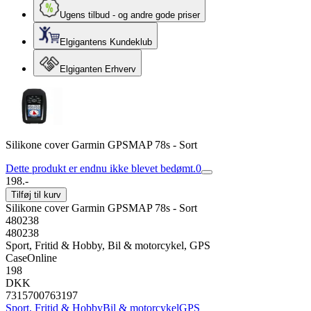
Ugens tilbud - og andre gode priser
Elgigantens Kundeklub
Elgiganten Erhverv
Silikone cover Garmin GPSMAP 78s - Sort
Dette produkt er endnu ikke blevet bedømt.
0
198.-
Tilføj til kurv
Silikone cover Garmin GPSMAP 78s - Sort
480238
480238
Sport, Fritid & Hobby, Bil & motorcykel, GPS
CaseOnline
198
DKK
7315700763197
Sport, Fritid & Hobby
Bil & motorcykel
GPS