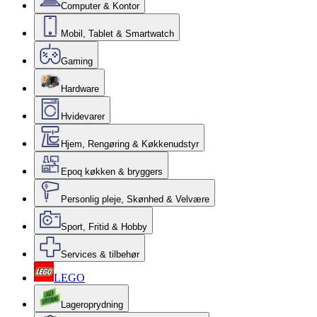
Computer & Kontor
Mobil, Tablet & Smartwatch
Gaming
Hardware
Hvidevarer
Hjem, Rengøring & Køkkenudstyr
Epoq køkken & bryggers
Personlig pleje, Skønhed & Velvære
Sport, Fritid & Hobby
Services & tilbehør
LEGO
Lageroprydning