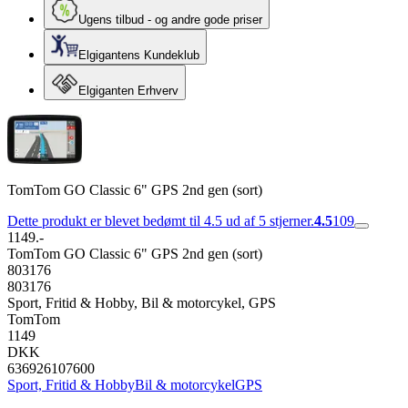
Ugens tilbud - og andre gode priser
Elgigantens Kundeklub
Elgiganten Erhverv
TomTom GO Classic 6" GPS 2nd gen (sort)
Dette produkt er blevet bedømt til 4.5 ud af 5 stjerner.
4.5
109
1149.-
TomTom GO Classic 6" GPS 2nd gen (sort)
803176
803176
Sport, Fritid & Hobby, Bil & motorcykel, GPS
TomTom
1149
DKK
636926107600
Sport, Fritid & Hobby
Bil & motorcykel
GPS