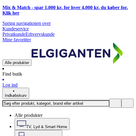
Mix & Match - spar 1.000 kr. for hver 4.000 kr. du køber for.
Klik
her
Spring navigationen over
Kundeservice
Privatkunde
Erhvervskunde
Mine favoritter
Alle produkter
Find butik
Log ind
Indkøbskurv
Alle produkter
TV, Lyd & Smart Home