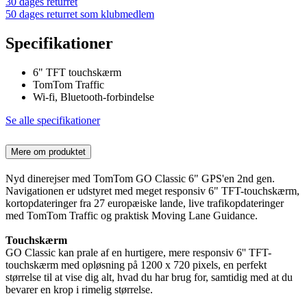
30 dages returret
50 dages returret som klubmedlem
Specifikationer
6" TFT touchskærm
TomTom Traffic
Wi-fi, Bluetooth-forbindelse
Se alle specifikationer
Mere om produktet
Nyd dinerejser med TomTom GO Classic 6" GPS'en 2nd gen.
Navigationen er udstyret med meget responsiv 6" TFT-touchskærm,
kortopdateringer fra 27 europæiske lande, live trafikopdateringer
med TomTom Traffic og praktisk Moving Lane Guidance.
Touchskærm
GO Classic kan prale af en hurtigere, mere responsiv 6'' TFT-
touchskærm med opløsning på 1200 x 720 pixels, en perfekt
størrelse til at vise dig alt, hvad du har brug for, samtidig med at du
bevarer en krop i rimelig størrelse.