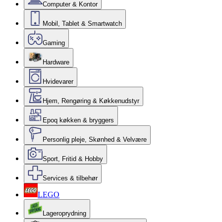
Computer & Kontor
Mobil, Tablet & Smartwatch
Gaming
Hardware
Hvidevarer
Hjem, Rengøring & Køkkenudstyr
Epoq køkken & bryggers
Personlig pleje, Skønhed & Velvære
Sport, Fritid & Hobby
Services & tilbehør
LEGO
Lageroprydning