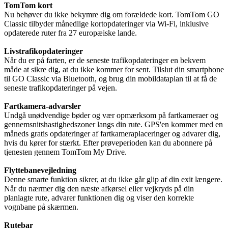
TomTom kort
Nu behøver du ikke bekymre dig om forældede kort. TomTom GO
Classic tilbyder månedlige kortopdateringer via Wi-Fi, inklusive
opdaterede ruter fra 27 europæiske lande.
Livstrafikopdateringer
Når du er på farten, er de seneste trafikopdateringer en bekvem
måde at sikre dig, at du ikke kommer for sent. Tilslut din smartphone
til GO Classic via Bluetooth, og brug din mobildataplan til at få de
seneste trafikopdateringer på vejen.
Fartkamera-advarsler
Undgå unødvendige bøder og vær opmærksom på fartkameraer og
gennemsnitshastighedszoner langs din rute. GPS'en kommer med en
måneds gratis opdateringer af fartkameraplaceringer og advarer dig,
hvis du kører for stærkt. Efter prøveperioden kan du abonnere på
tjenesten gennem TomTom My Drive.
Flyttebanevejledning
Denne smarte funktion sikrer, at du ikke går glip af din exit længere.
Når du nærmer dig den næste afkørsel eller vejkryds på din
planlagte rute, advarer funktionen dig og viser den korrekte
vognbane på skærmen.
Rutebar