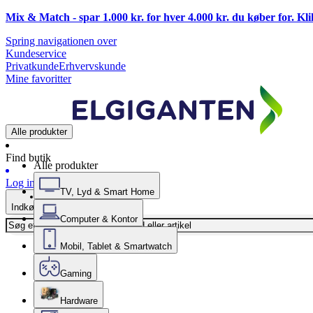
Mix & Match - spar 1.000 kr. for hver 4.000 kr. du køber for. Kl
Spring navigationen over
Kundeservice
Privatkunde
Erhvervskunde
Mine favoritter
Alle produkter
Find butik
Alle produkter
Log ind
TV, Lyd & Smart Home
Indkøbskurv
Computer & Kontor
Mobil, Tablet & Smartwatch
Gaming
Hardware