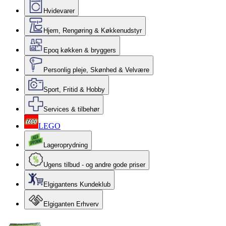
Hvidevarer
Hjem, Rengøring & Køkkenudstyr
Epoq køkken & bryggers
Personlig pleje, Skønhed & Velvære
Sport, Fritid & Hobby
Services & tilbehør
LEGO
Lageroprydning
Ugens tilbud - og andre gode priser
Elgigantens Kundeklub
Elgiganten Erhverv