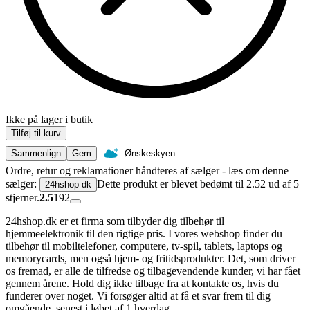
Ikke på lager i butik
Tilføj til kurv
Sammenlign
Gem
Ønskeskyen
Ordre, retur og reklamationer håndteres af sælger - læs om denne
sælger:
Dette produkt er blevet bedømt til 2.52 ud af 5
24hshop dk
stjerner.
2.5
192
24hshop.dk er et firma som tilbyder dig tilbehør til
hjemmeelektronik til den rigtige pris. I vores webshop finder du
tilbehør til mobiltelefoner, computere, tv-spil, tablets, laptops og
memorycards, men også hjem- og fritidsprodukter. Det, som driver
os fremad, er alle de tilfredse og tilbagevendende kunder, vi har fået
gennem årene. Hold dig ikke tilbage fra at kontakte os, hvis du
funderer over noget. Vi forsøger altid at få et svar frem til dig
omgående, senest i løbet af 1 hverdag.