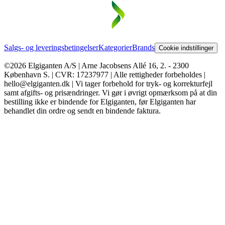
Salgs- og leveringsbetingelser
Kategorier
Brands
Cookie indstillinger
©2026 Elgiganten A/S | Arne Jacobsens Allé 16, 2. - 2300
København S. | CVR: 17237977 | Alle rettigheder forbeholdes |
hello@elgiganten.dk | Vi tager forbehold for tryk- og korrekturfejl
samt afgifts- og prisændringer. Vi gør i øvrigt opmærksom på at din
bestilling ikke er bindende for Elgiganten, før Elgiganten har
behandlet din ordre og sendt en bindende faktura.