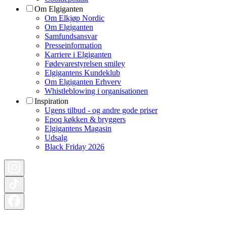
Om Elgiganten
Om Elkjøp Nordic
Om Elgiganten
Samfundsansvar
Presseinformation
Karriere i Elgiganten
Fødevarestyrelsen smiley
Elgigantens Kundeklub
Om Elgiganten Erhverv
Whistleblowing i organisationen
Inspiration
Ugens tilbud - og andre gode priser
Epoq køkken & bryggers
Elgigantens Magasin
Udsalg
Black Friday 2026