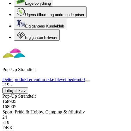
Lageroprydning
Ugens tilbud - og andre gode priser
Elgigantens Kundeklub
Elgiganten Erhverv
Pop-Up Strandtelt
Dette produkt er endnu ikke blevet bedømt.
0
219.-
Tilføj til kurv
Pop-Up Strandtelt
168905
168905
Sport, Fritid & Hobby, Camping & friluftsliv
24
219
DKK