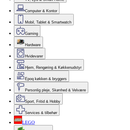
Computer & Kontor
Mobil, Tablet & Smartwatch
Gaming
Hardware
Hvidevarer
Hjem, Rengøring & Køkkenudstyr
Epoq køkken & bryggers
Personlig pleje, Skønhed & Velvære
Sport, Fritid & Hobby
Services & tilbehør
LEGO