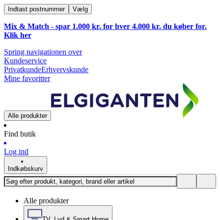
Indtast postnummer
Vælg
Mix & Match - spar 1.000 kr. for hver 4.000 kr. du køber for.
Klik
her
Spring navigationen over
Kundeservice
Privatkunde
Erhvervskunde
Mine favoritter
Alle produkter
Find butik
Log ind
Indkøbskurv
Alle produkter
TV, Lyd & Smart Home