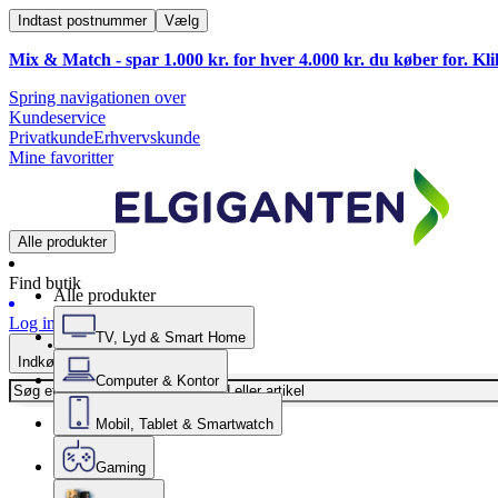
Indtast postnummer
Vælg
Mix & Match - spar 1.000 kr. for hver 4.000 kr. du køber for. Kl
Spring navigationen over
Kundeservice
Privatkunde
Erhvervskunde
Mine favoritter
Alle produkter
Find butik
Alle produkter
Log ind
TV, Lyd & Smart Home
Indkøbskurv
Computer & Kontor
Mobil, Tablet & Smartwatch
Gaming