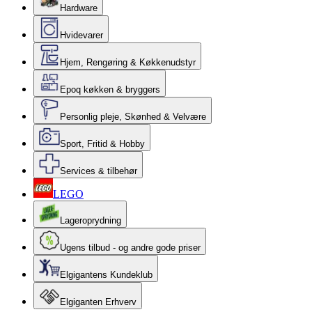
Hardware
Hvidevarer
Hjem, Rengøring & Køkkenudstyr
Epoq køkken & bryggers
Personlig pleje, Skønhed & Velvære
Sport, Fritid & Hobby
Services & tilbehør
LEGO
Lageroprydning
Ugens tilbud - og andre gode priser
Elgigantens Kundeklub
Elgiganten Erhverv