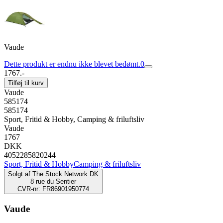
Vaude
Dette produkt er endnu ikke blevet bedømt.
0
1767.-
Tilføj til kurv
Vaude
585174
585174
Sport, Fritid & Hobby, Camping & friluftsliv
Vaude
1767
DKK
4052285820244
Sport, Fritid & Hobby
Camping & friluftsliv
Solgt af
The Stock Network DK
8 rue du Sentier
CVR-nr: FR86901950774
Vaude