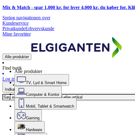
Mix & Match - spar 1.000 kr. for hver 4.000 kr. du køber for. Kl
Spring navigationen over
Kundeservice
Privatkunde
Erhvervskunde
Mine favoritter
Alle produkter
Find butik
Alle produkter
Log ind
TV, Lyd & Smart Home
Indkøbskurv
Computer & Kontor
Mobil, Tablet & Smartwatch
Gaming
Hardware