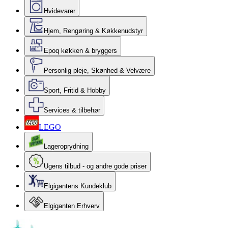
Hvidevarer
Hjem, Rengøring & Køkkenudstyr
Epoq køkken & bryggers
Personlig pleje, Skønhed & Velvære
Sport, Fritid & Hobby
Services & tilbehør
LEGO
Lageroprydning
Ugens tilbud - og andre gode priser
Elgigantens Kundeklub
Elgiganten Erhverv