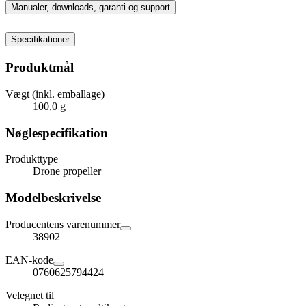
Manualer, downloads, garanti og support
Specifikationer
Produktmål
Vægt (inkl. emballage)
100,0 g
Nøglespecifikation
Produkttype
Drone propeller
Modelbeskrivelse
Producentens varenummer
38902
EAN-kode
0760625794424
Velegnet til