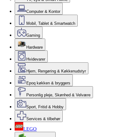
Computer & Kontor
Mobil, Tablet & Smartwatch
Gaming
Hardware
Hvidevarer
Hjem, Rengøring & Køkkenudstyr
Epoq køkken & bryggers
Personlig pleje, Skønhed & Velvære
Sport, Fritid & Hobby
Services & tilbehør
LEGO