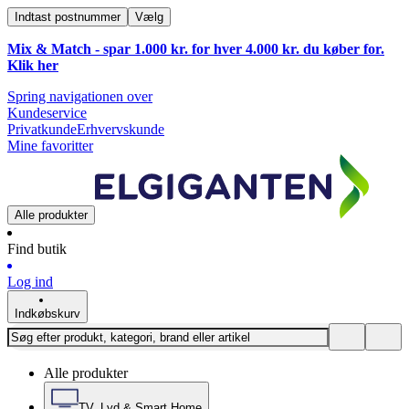
Indtast postnummer
Vælg
Mix & Match - spar 1.000 kr. for hver 4.000 kr. du køber for.
Klik
her
Spring navigationen over
Kundeservice
Privatkunde
Erhvervskunde
Mine favoritter
Alle produkter
Find butik
Log ind
Indkøbskurv
Alle produkter
TV, Lyd & Smart Home