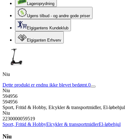
Lageroprydning
Ugens tilbud - og andre gode priser
Elgigantens Kundeklub
Elgiganten Erhverv
Niu
Dette produkt er endnu ikke blevet bedømt.
0
Niu
594956
594956
Sport, Fritid & Hobby, Elcykler & transportmidler, El-løbehjul
Niu
2230000059519
Sport, Fritid & Hobby
Elcykler & transportmidler
El-løbehjul
Niu