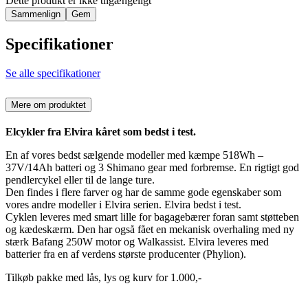
Dette produkt er ikke tilgængeligt
Sammenlign
Gem
Specifikationer
Se alle specifikationer
Mere om produktet
Elcykler fra Elvira kåret som bedst i test.
En af vores bedst sælgende modeller med kæmpe 518Wh –
37V/14Ah batteri og 3 Shimano gear med forbremse. En rigtigt god
pendlercykel eller til de lange ture.
Den findes i flere farver og har de samme gode egenskaber som
vores andre modeller i Elvira serien. Elvira bedst i test.
Cyklen leveres med smart lille for bagagebærer foran samt støtteben
og kædeskærm. Den har også fået en mekanisk overhaling med ny
stærk Bafang 250W motor og Walkassist. Elvira leveres med
batterier fra en af verdens største producenter (Phylion).
Tilkøb pakke med lås, lys og kurv for 1.000,-