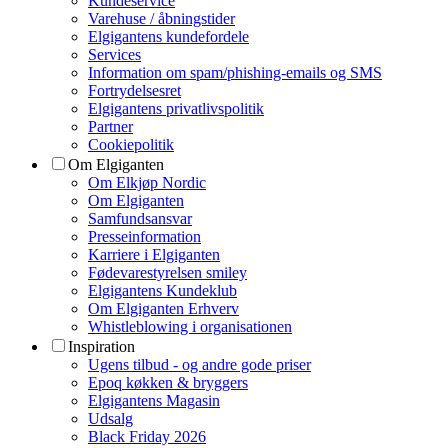
Kundeservice
Varehuse / åbningstider
Elgigantens kundefordele
Services
Information om spam/phishing-emails og SMS
Fortrydelsesret
Elgigantens privatlivspolitik
Partner
Cookiepolitik
Om Elgiganten
Om Elkjøp Nordic
Om Elgiganten
Samfundsansvar
Presseinformation
Karriere i Elgiganten
Fødevarestyrelsen smiley
Elgigantens Kundeklub
Om Elgiganten Erhverv
Whistleblowing i organisationen
Inspiration
Ugens tilbud - og andre gode priser
Epoq køkken & bryggers
Elgigantens Magasin
Udsalg
Black Friday 2026