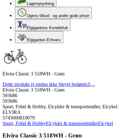
Lageroprydning
Ugens tilbud - og andre gode priser
Elgigantens Kundeklub
Elgiganten Erhverv
Elvira Classic 3 518WH - Grøn
Dette produkt er endnu ikke blevet bedømt.
0
Elvira Classic 3 518WH - Grøn
593686
593686
Sport, Fritid & Hobby, Elcykler & transportmidler, Elcykel
ELVIRA
5745000810079
Sport, Fritid & Hobby
Elcykler & transportmidler
Elcykel
Elvira Classic 3 518WH - Grøn