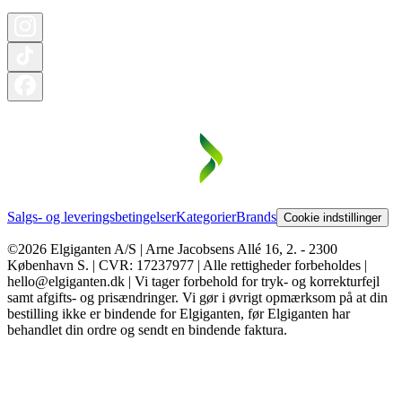
Salgs- og leveringsbetingelser
Kategorier
Brands
Cookie indstillinger
©2026 Elgiganten A/S | Arne Jacobsens Allé 16, 2. - 2300
København S. | CVR: 17237977 | Alle rettigheder forbeholdes |
hello@elgiganten.dk | Vi tager forbehold for tryk- og korrekturfejl
samt afgifts- og prisændringer. Vi gør i øvrigt opmærksom på at din
bestilling ikke er bindende for Elgiganten, før Elgiganten har
behandlet din ordre og sendt en bindende faktura.