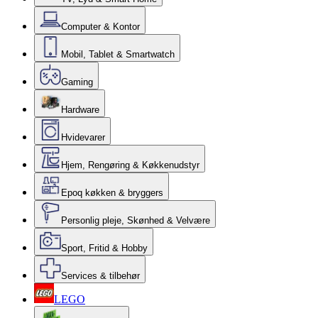
Computer & Kontor
Mobil, Tablet & Smartwatch
Gaming
Hardware
Hvidevarer
Hjem, Rengøring & Køkkenudstyr
Epoq køkken & bryggers
Personlig pleje, Skønhed & Velvære
Sport, Fritid & Hobby
Services & tilbehør
LEGO