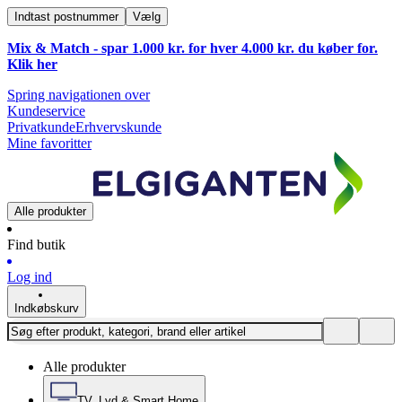
Indtast postnummer
Vælg
Mix & Match - spar 1.000 kr. for hver 4.000 kr. du køber for.
Klik
her
Spring navigationen over
Kundeservice
Privatkunde
Erhvervskunde
Mine favoritter
Alle produkter
Find butik
Log ind
Indkøbskurv
Alle produkter
TV, Lyd & Smart Home