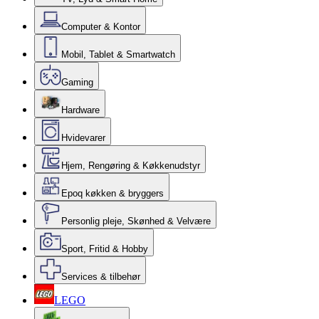
Computer & Kontor
Mobil, Tablet & Smartwatch
Gaming
Hardware
Hvidevarer
Hjem, Rengøring & Køkkenudstyr
Epoq køkken & bryggers
Personlig pleje, Skønhed & Velvære
Sport, Fritid & Hobby
Services & tilbehør
LEGO