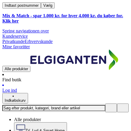
Indtast postnummer
Vælg
Mix & Match - spar 1.000 kr. for hver 4.000 kr. du køber for.
Klik
her
Spring navigationen over
Kundeservice
Privatkunde
Erhvervskunde
Mine favoritter
Alle produkter
Find butik
Log ind
Indkøbskurv
Alle produkter
TV, Lyd & Smart Home