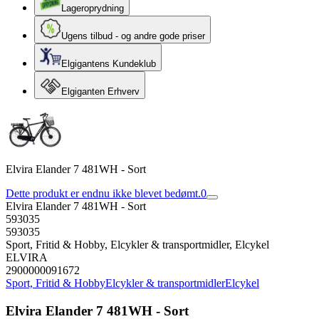
Lageroprydning
Ugens tilbud - og andre gode priser
Elgigantens Kundeklub
Elgiganten Erhverv
Elvira Elander 7 481WH - Sort
Dette produkt er endnu ikke blevet bedømt.
0
Elvira Elander 7 481WH - Sort
593035
593035
Sport, Fritid & Hobby, Elcykler & transportmidler, Elcykel
ELVIRA
2900000091672
Sport, Fritid & Hobby
Elcykler & transportmidler
Elcykel
Elvira Elander 7 481WH - Sort