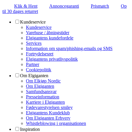
Klik & Hent
Annoncegaranti
Prismatch
Op
til 30 dages returret
Kundeservice
Kundeservice
Varehuse / åbningstider
Elgigantens kundefordele
Services
Information om spam/phishing-emails og SMS
Fortrydelsesret
Elgigantens privatlivspolitik
Partner
Cookiepolitik
Om Elgiganten
Om Elkjøp Nordic
Om Elgiganten
Samfundsansvar
Presseinformation
Karriere i Elgiganten
Fødevarestyrelsen smiley
Elgigantens Kundeklub
Om Elgiganten Erhverv
Whistleblowing i organisationen
Inspiration