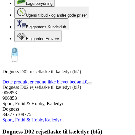
Lageroprydning
Ugens tilbud - og andre gode priser
Elgigantens Kundeklub
Elgiganten Erhverv
Dogness D02 rejseflaske til kæledyr (blå)
Dette produkt er endnu ikke blevet bedømt.
0
Dogness D02 rejseflaske til kæledyr (blå)
906853
906853
Sport, Fritid & Hobby, Kæledyr
Dogness
843775108775
Sport, Fritid & Hobby
Kæledyr
Dogness D02 rejseflaske til kæledyr (blå)