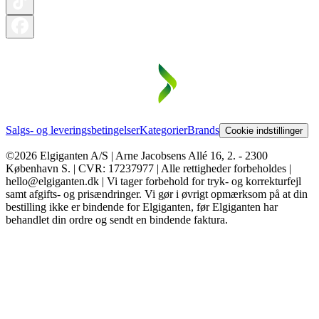
Salgs- og leveringsbetingelser
Kategorier
Brands
Cookie indstillinger
©2026 Elgiganten A/S | Arne Jacobsens Allé 16, 2. - 2300
København S. | CVR: 17237977 | Alle rettigheder forbeholdes |
hello@elgiganten.dk | Vi tager forbehold for tryk- og korrekturfejl
samt afgifts- og prisændringer. Vi gør i øvrigt opmærksom på at din
bestilling ikke er bindende for Elgiganten, før Elgiganten har
behandlet din ordre og sendt en bindende faktura.