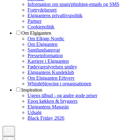
Information om spam/phishing-emails og SMS
Fortrydelsesret
Elgigantens privatlivspolitik
Partner
Cookiepolitik
Om Elgiganten
Om Elkjøp Nordic
Om Elgiganten
Samfundsansvar
Presseinformation
Karriere i Elgiganten
Fødevarestyrelsen smiley
Elgigantens Kundeklub
Om Elgiganten Erhverv
Whistleblowing i organisationen
Inspiration
Ugens tilbud - og andre gode priser
Epoq køkken & bryggers
Elgigantens Magasin
Udsalg
Black Friday 2026