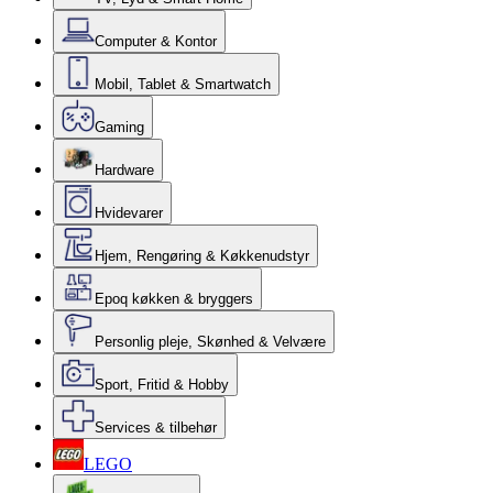
Computer & Kontor
Mobil, Tablet & Smartwatch
Gaming
Hardware
Hvidevarer
Hjem, Rengøring & Køkkenudstyr
Epoq køkken & bryggers
Personlig pleje, Skønhed & Velvære
Sport, Fritid & Hobby
Services & tilbehør
LEGO