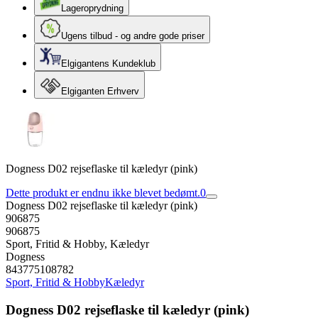
Lageroprydning
Ugens tilbud - og andre gode priser
Elgigantens Kundeklub
Elgiganten Erhverv
Dogness D02 rejseflaske til kæledyr (pink)
Dette produkt er endnu ikke blevet bedømt.
0
Dogness D02 rejseflaske til kæledyr (pink)
906875
906875
Sport, Fritid & Hobby, Kæledyr
Dogness
843775108782
Sport, Fritid & Hobby
Kæledyr
Dogness D02 rejseflaske til kæledyr (pink)