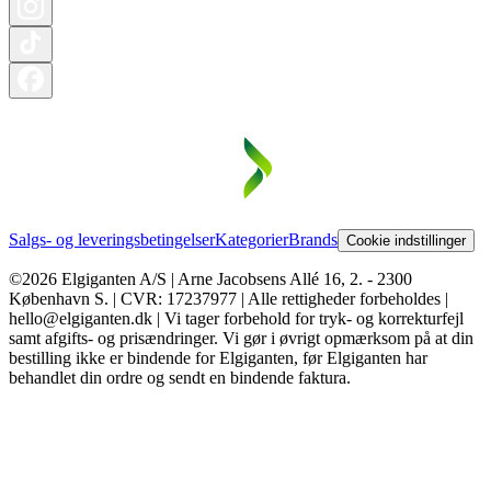
Salgs- og leveringsbetingelser
Kategorier
Brands
Cookie indstillinger
©2026 Elgiganten A/S | Arne Jacobsens Allé 16, 2. - 2300
København S. | CVR: 17237977 | Alle rettigheder forbeholdes |
hello@elgiganten.dk | Vi tager forbehold for tryk- og korrekturfejl
samt afgifts- og prisændringer. Vi gør i øvrigt opmærksom på at din
bestilling ikke er bindende for Elgiganten, før Elgiganten har
behandlet din ordre og sendt en bindende faktura.