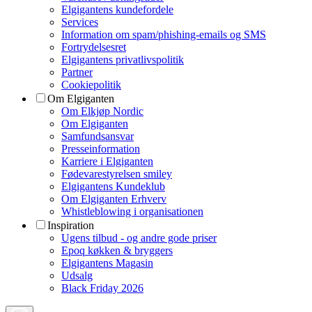
Elgigantens kundefordele
Services
Information om spam/phishing-emails og SMS
Fortrydelsesret
Elgigantens privatlivspolitik
Partner
Cookiepolitik
Om Elgiganten
Om Elkjøp Nordic
Om Elgiganten
Samfundsansvar
Presseinformation
Karriere i Elgiganten
Fødevarestyrelsen smiley
Elgigantens Kundeklub
Om Elgiganten Erhverv
Whistleblowing i organisationen
Inspiration
Ugens tilbud - og andre gode priser
Epoq køkken & bryggers
Elgigantens Magasin
Udsalg
Black Friday 2026