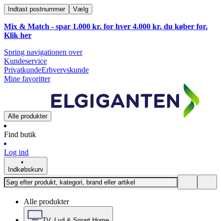
Indtast postnummer
Vælg
Mix & Match - spar 1.000 kr. for hver 4.000 kr. du køber for.
Klik
her
Spring navigationen over
Kundeservice
Privatkunde
Erhvervskunde
Mine favoritter
Alle produkter
Find butik
Log ind
Indkøbskurv
Alle produkter
TV, Lyd & Smart Home