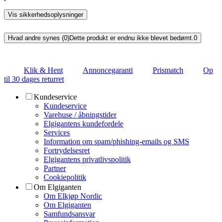
Vis sikkerhedsoplysninger
Hvad andre synes (0)
Dette produkt er endnu ikke blevet bedømt.
0
Klik & Hent
Annoncegaranti
Prismatch
Op
til 30 dages returret
Kundeservice
Kundeservice
Varehuse / åbningstider
Elgigantens kundefordele
Services
Information om spam/phishing-emails og SMS
Fortrydelsesret
Elgigantens privatlivspolitik
Partner
Cookiepolitik
Om Elgiganten
Om Elkjøp Nordic
Om Elgiganten
Samfundsansvar