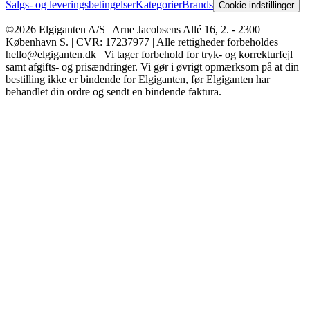
Salgs- og leveringsbetingelser
Kategorier
Brands
Cookie indstillinger
©2026 Elgiganten A/S | Arne Jacobsens Allé 16, 2. - 2300
København S. | CVR: 17237977 | Alle rettigheder forbeholdes |
hello@elgiganten.dk | Vi tager forbehold for tryk- og korrekturfejl
samt afgifts- og prisændringer. Vi gør i øvrigt opmærksom på at din
bestilling ikke er bindende for Elgiganten, før Elgiganten har
behandlet din ordre og sendt en bindende faktura.