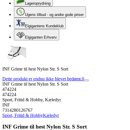
Lageroprydning
Ugens tilbud - og andre gode priser
Elgigantens Kundeklub
Elgiganten Erhverv
INF Grime til hest Nylon Str. S Sort
Dette produkt er endnu ikke blevet bedømt.
0
INF Grime til hest Nylon Str. S Sort
474224
474224
Sport, Fritid & Hobby, Kæledyr
INF
7314280126767
Sport, Fritid & Hobby
Kæledyr
INF Grime til hest Nylon Str. S Sort