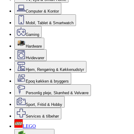
Computer & Kontor
Mobil, Tablet & Smartwatch
Gaming
Hardware
Hvidevarer
Hjem, Rengøring & Køkkenudstyr
Epoq køkken & bryggers
Personlig pleje, Skønhed & Velvære
Sport, Fritid & Hobby
Services & tilbehør
LEGO