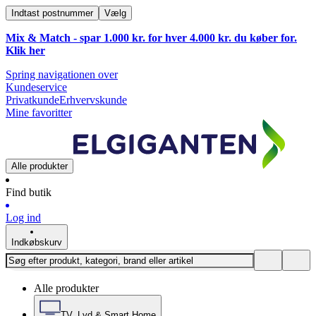
Indtast postnummer
Vælg
Mix & Match - spar 1.000 kr. for hver 4.000 kr. du køber for.
Klik
her
Spring navigationen over
Kundeservice
Privatkunde
Erhvervskunde
Mine favoritter
Alle produkter
Find butik
Log ind
Indkøbskurv
Alle produkter
TV, Lyd & Smart Home