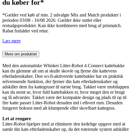
du køber for*
*Gælder ved køb af min. 2 udvalgte Mix and Match produkter i
perioden 03/08 - 16/08 2026. Gælder ikke outlet eller
restsalgsprodukter. Kan ikke kombineres med brug af prismatch.
Rabat frafalder ved retur.
Læs mere
Mere om produktet
Med den automatiske Whisker Litter-Robot 4 Connect kattebakke
kan du glemme alt om at skulle skovle og fjerne din kattevens
efterladenskaber. Den wi-fi-aktiverede kattebakke har en praktisk
selvrensende funktion, der fjerner din kats efterladenskaber og
adskiller dem fra kattegruset til næste brug. Takket være mobilappen
kan du nemt se, hvor fuld kattebakken er, hvor meget den er brugt
og få advarsler. Takket være det kompakte design og plads til op til
fire katte passer Litter-Robot desuden ind i ethvert rum. Desuden
fungerer boksen med alt klumpende eller skovlbart kattegrus.
Let at rengøre
Litter-Robot hjælper med at eliminere den kedelige opgave med at
samle din kats efterladenskaber op, da det roterende system adskiller