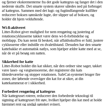
og fjerner ekskrementerne fra det gode kattegrus og fanger det i den
nederste skuffe. Det smarte system skærer således ned på forbruget
af kattegrus. Sammen med det lugt- og fugtindfangende kulfilter
reducerer boksen uønskede lugte, der slipper ud af boksen, og
holder dit hjem velduftende.
Wi-fi-aktiveret
Litter-Robot giver mulighed for nem rengøring og justering af
rotationscyklusserne takket være dens wi-fi-forbindelse og
mobilapp. Du kan nemt få besked, når affaldsskuffen er fuld, justere
cyklusserne eller indstille en dvaletilstand. Desuden har den smarte
kattebakke et automatisk natlys, som hjælper ældre katte med at se,
når de er på besøg om natten.
Sikkerhed for katte
Litter-Robot holder din kat sikker, når den ordner sine sager, takket
være laser- og vægtsensorerne, der registrerer din kats
tilstedeværelse og stopper rotationen. SafeCat-systemet bruger fire
zoner, der løbende overvåger din kat for at sikre, at din
kattekammerat er i sikkerhed.
Forbedret rengøring af kattegrus
Når kattegruset roterer, reducerer den forbedrede teknologi til
sigtning af kattegruset frit støv, hvilket hjælper din kat med at holde
hjemmet rent og undgå uønsket svineri.