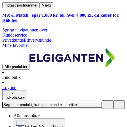
Indtast postnummer
Vælg
Mix & Match - spar 1.000 kr. for hver 4.000 kr. du køber for.
Klik
her
Spring navigationen over
Kundeservice
Privatkunde
Erhvervskunde
Mine favoritter
Alle produkter
Find butik
Log ind
Indkøbskurv
Alle produkter
TV, Lyd & Smart Home