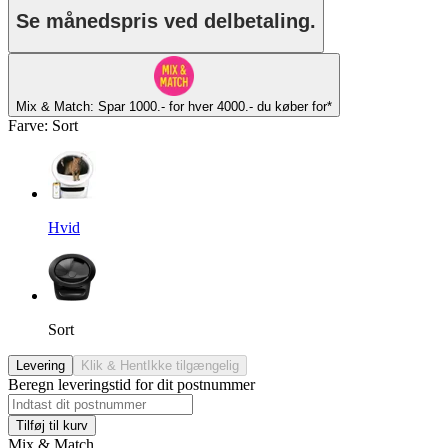
Se månedspris ved delbetaling.
Mix & Match: Spar 1000.- for hver 4000.- du køber for*
Farve
:
Sort
Hvid
Sort
Levering
Klik & Hent
Ikke tilgængelig
Beregn leveringstid for dit postnummer
Tilføj til kurv
Mix & Match