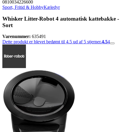
0810034226600
Sport, Fritid & Hobby
Kæledyr
Whisker Litter-Robot 4 automatisk kattebakke -
Sort
Varenummer:
635491
Dette produkt er blevet bedømt til 4.5 ud af 5 stjerner.
4.5
4