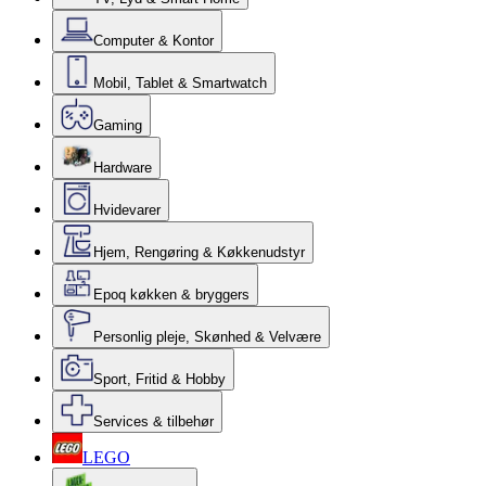
Computer & Kontor
Mobil, Tablet & Smartwatch
Gaming
Hardware
Hvidevarer
Hjem, Rengøring & Køkkenudstyr
Epoq køkken & bryggers
Personlig pleje, Skønhed & Velvære
Sport, Fritid & Hobby
Services & tilbehør
LEGO